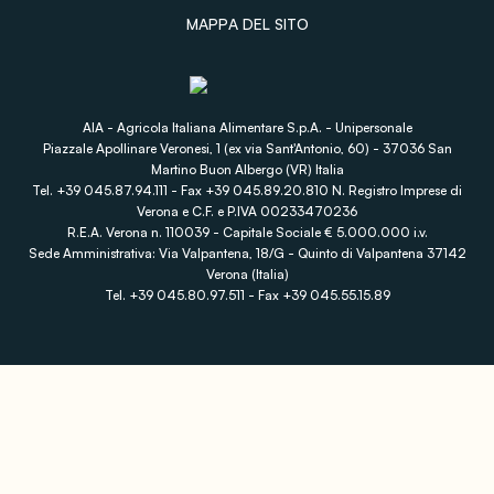
MAPPA DEL SITO
AIA - Agricola Italiana Alimentare S.p.A. - Unipersonale
Piazzale Apollinare Veronesi, 1 (ex via Sant'Antonio, 60) - 37036 San
Martino Buon Albergo (VR) Italia
Tel. +39 045.87.94.111 - Fax +39 045.89.20.810 N. Registro Imprese di
Verona e C.F. e P.IVA 00233470236
R.E.A. Verona n. 110039 - Capitale Sociale € 5.000.000 i.v.
Sede Amministrativa: Via Valpantena, 18/G - Quinto di Valpantena 37142
Verona (Italia)
Tel. +39 045.80.97.511 - Fax +39 045.55.15.89