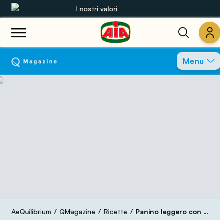
I nostri valori
Le nostre gamme
Menu
Ricette
Prodotti
Guide
Concorsi
Mondo AIA
AeQuilibrium
QMagazine
Ricette
Panino leggero con Fior di Mediterraneo e zucca al forno