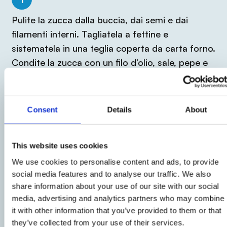
Pulite la zucca dalla buccia, dai semi e dai
filamenti interni. Tagliatela a fettine e
sistematela in una teglia coperta da carta forno.
Condite la zucca con un filo d’olio, sale, pepe e
rosmarino.
2
Consent
Details
About
Infornate a 180°C per 15 minuti.
This website uses cookies
We use cookies to personalise content and ads, to provide
3
social media features and to analyse our traffic. We also
share information about your use of our site with our social
Lavate l’insalata e asciugatela bene.
media, advertising and analytics partners who may combine
it with other information that you’ve provided to them or that
4
they’ve collected from your use of their services.