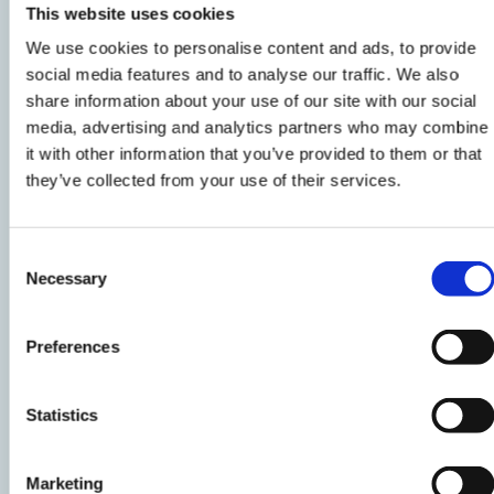
This website uses cookies
per farli trifolare con un po’ di prezzemolo
We use cookies to personalise content and ads, to provide
tritato.
social media features and to analyse our traffic. We also
share information about your use of our site with our social
media, advertising and analytics partners who may combine
4
it with other information that you’ve provided to them or that
Togliete l’acqua che suderà dai funghi e
they’ve collected from your use of their services.
mescolatela con del pepe, olio extravergine di
oliva e una puntina di pomodoro concentrato:
Consent
otterrete una salsina che vi servirà per condire
Necessary
Selection
la
millefoglie
.
Preferences
5
Statistics
Ora siete pronti ad impiattare. Sistemate una
fetta di patate, una o due fette di
petto di
Marketing
tacchino alle erbette
e ancora un cucchiaio di