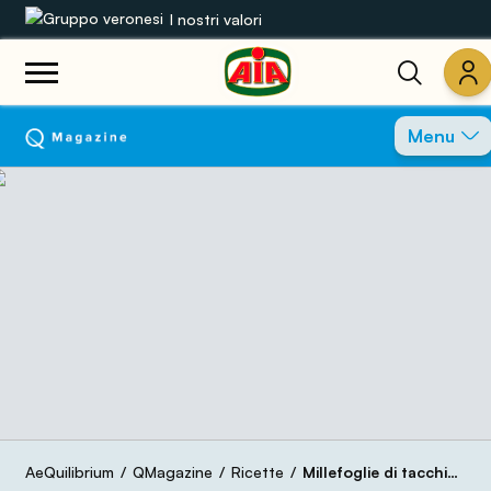
I nostri valori
Le nostre gamme
Menu
Ricette
Prodotti
Guide
Concorsi
Mondo AIA
AeQuilibrium
QMagazine
Ricette
Millefoglie di tacchino con patate e funghi