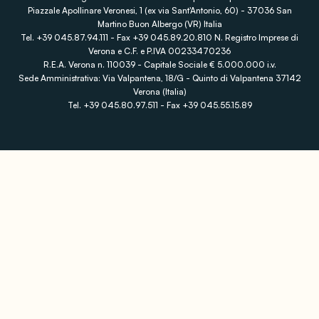
Piazzale Apollinare Veronesi, 1 (ex via Sant'Antonio, 60) - 37036 San
Martino Buon Albergo (VR) Italia
Tel. +39 045.87.94.111 - Fax +39 045.89.20.810 N. Registro Imprese di
Verona e C.F. e P.IVA 00233470236
R.E.A. Verona n. 110039 - Capitale Sociale € 5.000.000 i.v.
Sede Amministrativa: Via Valpantena, 18/G - Quinto di Valpantena 37142
Verona (Italia)
Tel. +39 045.80.97.511 - Fax +39 045.55.15.89