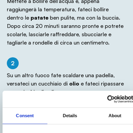
Mettete a bollire dell’acqua e, appena
raggiungerà la temperatura, fateci bollire
dentro le
patate
ben pulite, ma con la buccia.
Dopo circa 20 minuti saranno pronte e potrete
scolarle, lasciarle raffreddare, sbucciarle e
tagliarle a rondelle di circa un centimetro.
2
Su un altro fuoco fate scaldare una padella,
versateci un cucchiaio di
olio
e fateci ripassare
uno spicchio di aglio.
3
Consent
Details
About
Nel frattempo mondate i
funghi
, tagliateli a
fettine e buttateli in padella per qualche minuto