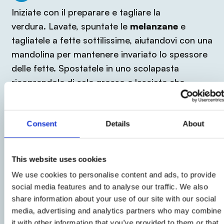
Iniziate con il preparare e tagliare la
verdura. Lavate, spuntate le
melanzane
e
tagliatele a fette sottilissime, aiutandovi con una
mandolina per mantenere invariato lo spessore
delle fette. Spostatele in uno scolapasta
ricoprendole di sale grosso e lasciate che
perdano la loro acqua per circa un'ora.
Dopodiché, sciacquatele sotto l'acqua corrente,
asciugatele e oliatele leggermente.
Consent
Details
About
2
This website uses cookies
We use cookies to personalise content and ads, to provide
Tritate finemente i
pomodorini
: tagliateli prima
social media features and to analyse our traffic. We also
a quadretti e poi tritateli fino ad ottenere quasi
share information about your use of our site with our social
una passata cruda di pomodori. Metteteli in una
media, advertising and analytics partners who may combine
ciotola e conditeli con
un pizzico di sale
,
un
it with other information that you’ve provided to them or that