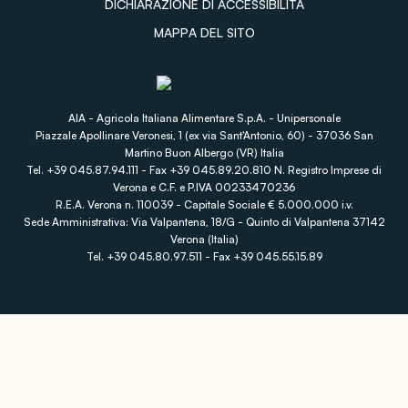
DICHIARAZIONE DI ACCESSIBILITÀ
MAPPA DEL SITO
AIA - Agricola Italiana Alimentare S.p.A. - Unipersonale
Piazzale Apollinare Veronesi, 1 (ex via Sant'Antonio, 60) - 37036 San
Martino Buon Albergo (VR) Italia
Tel. +39 045.87.94.111 - Fax +39 045.89.20.810 N. Registro Imprese di
Verona e C.F. e P.IVA 00233470236
R.E.A. Verona n. 110039 - Capitale Sociale € 5.000.000 i.v.
Sede Amministrativa: Via Valpantena, 18/G - Quinto di Valpantena 37142
Verona (Italia)
Tel. +39 045.80.97.511 - Fax +39 045.55.15.89