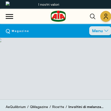
I nostri valori
Le nostre gamme
Menu
Ricette
Prodotti
Guide
Concorsi
Mondo AIA
AeQuilibrium
QMagazine
Ricette
Involtini di melanzane leggeri