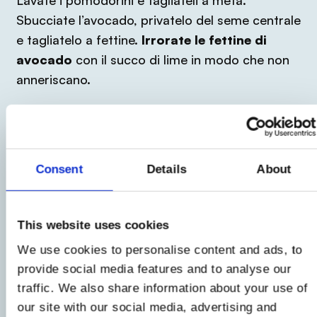
Lavate i pomodorini e tagliateli a metà.
Sbucciate l’avocado, privatelo del seme centrale
e tagliatelo a fettine.
Irrorate le fettine di
avocado
con il succo di lime in modo che non
anneriscano.
3
Sbucciate le cipolle
e affettatele finemente. In
Consent
Details
About
una padella antiaderente, soffriggete uno
spicchio d’aglio e
qualche fogliolina di
maggiorana
in olio extravergine di oliva.
This website uses cookies
We use cookies to personalise content and ads, to
4
provide social media features and to analyse our
traffic. We also share information about your use of
Aggiungete i ceci privati della loro acqua di
our site with our social media, advertising and
vegetazione e fateli saltare.
Regolate di sale e