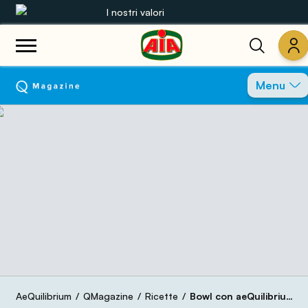
I nostri valori
Le nostre gamme
Menu
Ricette
Prodotti
Guide
Concorsi
Mondo AIA
AeQuilibrium
QMagazine
Ricette
Bowl con aeQuilibrium