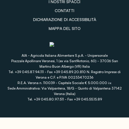
I NOSTRI SPACCI
CONTATTI
DICHIARAZIONE DI ACCESSIBILITÀ
MAPPA DEL SITO
AIA - Agricola Italiana Alimentare S.p.A. - Unipersonale
Piazzale Apollinare Veronesi, 1 (ex via Sant'Antonio, 60) - 37036 San
Martino Buon Albergo (VR) Italia
Tel. +39 045.87.94.111 - Fax +39 045.89.20.810 N. Registro Imprese di
Verona e C.F. e P.IVA 00233470236
R.E.A. Verona n. 110039 - Capitale Sociale € 5.000.000 i.v.
Sede Amministrativa: Via Valpantena, 18/G - Quinto di Valpantena 37142
Verona (Italia)
Tel. +39 045.80.97.511 - Fax +39 045.55.15.89