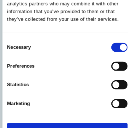
analytics partners who may combine it with other
di pepe
poi spegnete il fuoco.
information that you’ve provided to them or that
they’ve collected from your use of their services.
5
Scolate il mais. Tagliate
aeQuilibrium
a piccole
Consent
losanghe e componete così la vostra bowl.
Necessary
Selection
6
Preferences
Mettete al centro aeQuilibrium e a, settori, tutti
Statistics
gli altri ingredienti.
Condite la bowl
con un
pizzico di sale e un filo d’olio a crudo, poi
servite.
Marketing
Le indicazioni relative al prodotto potrebbero subire delle