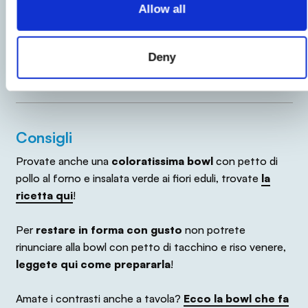
modifiche causando temporaneamente variazioni tra le
Allow all
informazioni presenti su questa pagina e quelle riportate
sull'etichetta del prodotto. Vi invitiamo quindi a verificare e
considerare sempre le informazioni riportate sull'etichetta del
Deny
prodotto prima di utilizzarlo e consumarlo.
Consigli
Provate anche una
coloratissima bowl
con petto di
pollo al forno e insalata verde ai fiori eduli, trovate
la
ricetta qui
!
Per
restare in forma con gusto
non potrete
rinunciare alla bowl con petto di tacchino e riso venere,
leggete qui come prepararla
!
Amate i contrasti anche a tavola?
Ecco la bowl che fa