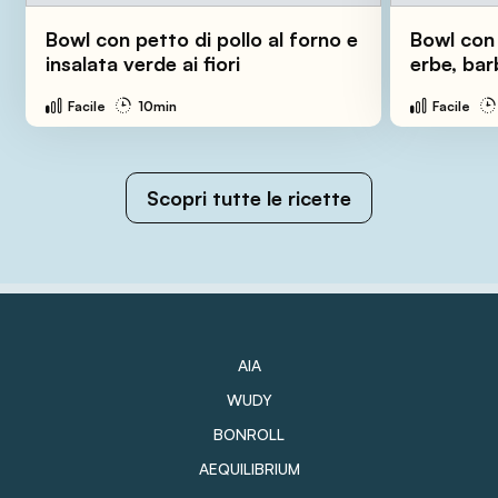
Bowl con petto di pollo al forno e
Bowl con 
insalata verde ai fiori
erbe, bar
Facile
10min
Facile
Scopri tutte le ricette
AIA
WUDY
BONROLL
AEQUILIBRIUM