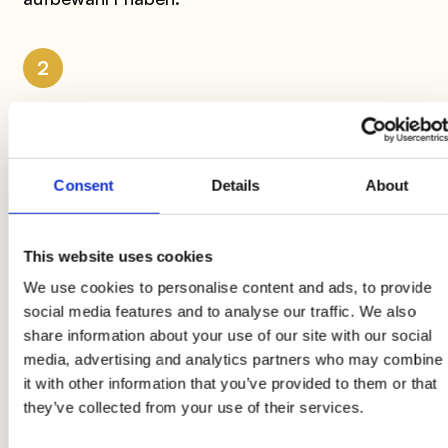
2
Entfernen Sie die verwendete Zitronenschale
und fügen Sie das geschlagene Eiweiß hinzu.
Lassen Sie es im Gefrierschrank ruhen und
Consent
Details
About
rühren Sie es etwa alle halbe Stunde etwa 6 Mal
um, bevor Sie es mit Frischhaltefolie abdecken
und
für 24 Stunden
im Gefrierschrank
This website uses cookies
abkühlen lassen. Ihr
hausgemachtes
We use cookies to personalise content and ads, to provide
Zitronensorbet
ist bereit zum Servieren!
social media features and to analyse our traffic. We also
share information about your use of our site with our social
media, advertising and analytics partners who may combine
Produktinformationen können Änderungen unterliegen, die
it with other information that you’ve provided to them or that
vorübergehend zu Abweichungen zwischen den Informationen
they’ve collected from your use of their services.
auf dieser Seite und denen auf dem Produktetikett führen können.