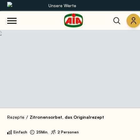
Unsere Werte
Unsere Sortimente
Rezepte
Produkte
Anleitungen
Die Welt von AIA
Rezepte
Zitronensorbet, das Originalrezept
Einfach
25Min.
2 Personen