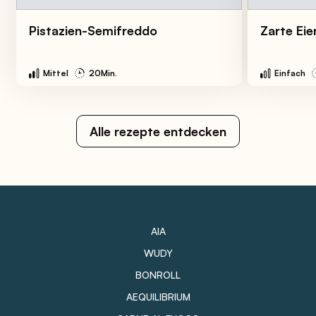
Pistazien-Semifreddo
Zarte Eie
Mittel
20Min.
Einfach
Alle rezepte entdecken
AIA
WUDY
BONROLL
AEQUILIBRIUM