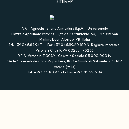
SITEMAP
AIA - Agricola Italiana Alimentare S.p.A. - Unipersonale
Piazzale Apollinare Veronesi, 1 (ex via Sant'Antonio, 60) - 37036 San
Martino Buon Albergo (VR) Italia
Tel. +39 045.87.94.111 - Fax +39 045.89.20.810 N. Registro Imprese di
Verona e C.F. e P.IVA 00233470236
R.E.A. Verona n. 110039 - Capitale Sociale € 5.000.000 i.v.
Sede Amministrativa: Via Valpantena, 18/G - Quinto di Valpantena 37142
Verona (Italia)
Tel. +39 045.80.97.511 - Fax +39 045.55.15.89