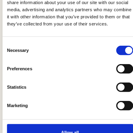
share information about your use of our site with our social
in einer Schüssel
3 Eigelb und ein ganzes Ei
media, advertising and analytics partners who may combine
mit dem
geriebenen Pecorino
(etwa zwei
it with other information that you’ve provided to them or that
Esslöffel),
Salz und Pfeffer
. Fügen Sie einen
they’ve collected from your use of their services.
Esslöffel kaltes Wasser hinzu und schlagen Sie
mit dem Schneebesen, bis Sie eine Creme
Consent
erhalten.
Necessary
Selection
5
Preferences
Sobald der Reis gekocht ist, schalten Sie den
Herd aus und nehmen Sie den Topf vom Herd:
Statistics
Fügen Sie das
Stück Butter
und etwas
geriebenen Pecorino
hinzu,
verrühren Sie
Marketing
alles gut
, und fügen Sie schließlich die
Eiercreme
hinzu und rühren Sie alles schnell um,
ohne die Eier stocken zu lassen; geben Sie den
Allow all