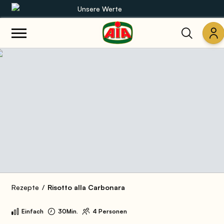
Unsere Werte
Unsere Sortimente
Rezepte
Produkte
Anleitungen
Die Welt von AIA
Rezepte
Risotto alla Carbonara
Einfach
30Min.
4 Personen