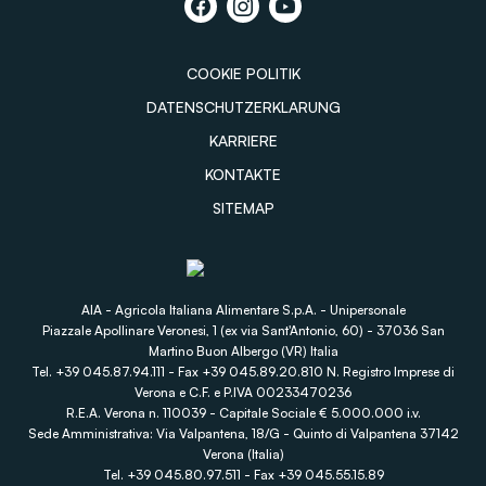
COOKIE POLITIK
DATENSCHUTZERKLARUNG
KARRIERE
KONTAKTE
SITEMAP
AIA - Agricola Italiana Alimentare S.p.A. - Unipersonale
Piazzale Apollinare Veronesi, 1 (ex via Sant'Antonio, 60) - 37036 San
Martino Buon Albergo (VR) Italia
Tel. +39 045.87.94.111 - Fax +39 045.89.20.810 N. Registro Imprese di
Verona e C.F. e P.IVA 00233470236
R.E.A. Verona n. 110039 - Capitale Sociale € 5.000.000 i.v.
Sede Amministrativa: Via Valpantena, 18/G - Quinto di Valpantena 37142
Verona (Italia)
Tel. +39 045.80.97.511 - Fax +39 045.55.15.89