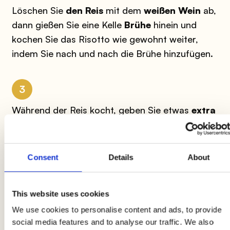
Löschen Sie
den Reis
mit dem
weißen Wein
ab,
dann gießen Sie eine Kelle
Brühe
hinein und
kochen Sie das Risotto wie gewohnt weiter,
indem Sie nach und nach die Brühe hinzufügen.
3
Während der Reis kocht, geben Sie etwas
extra
natives Olivenöl
in einen Topf und braten Sie
den
Guanciale
an: Wenn das Fett geschmolzen
ist und das Fleisch knusprig ist, schalten Sie den
Consent
Details
About
Herd aus und stellen Sie es beiseite.
This website uses cookies
4
We use cookies to personalise content and ads, to provide
social media features and to analyse our traffic. We also
Kümmern Sie sich jetzt um die Eier: Mischen Sie