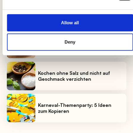
NEUESTE RATGEBER
Allow all
Deny
Panati: Der vollständige Leitfaden
Kochen ohne Salz und nicht auf
Geschmack verzichten
Karneval-Themenparty: 5 Ideen
zum Kopieren