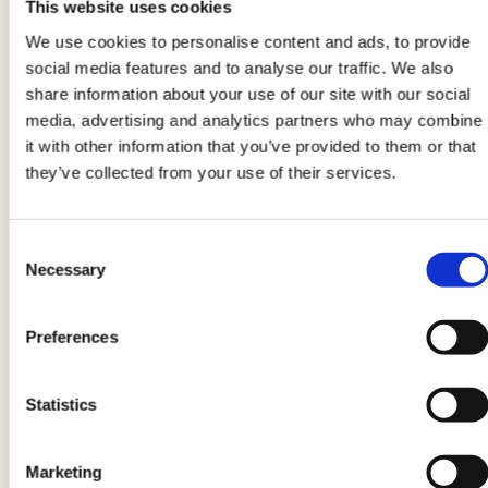
This website uses cookies
Entfernen Sie die Knoblauchzehe und fügen Sie
die Truthahnscheiben zur Sauce hinzu. Kochen
We use cookies to personalise content and ads, to provide
social media features and to analyse our traffic. We also
Sie für etwa 5 Minuten.
share information about your use of our site with our social
media, advertising and analytics partners who may combine
5
it with other information that you’ve provided to them or that
they’ve collected from your use of their services.
Richten Sie das Gericht an und dekorieren Sie
es mit einigen Blättern frischem Basilikum vor
Consent
dem Servieren.
Necessary
Selection
Preferences
Produktinformationen können Änderungen unterliegen, die
vorübergehend zu Abweichungen zwischen den Informationen
auf dieser Seite und denen auf dem Produktetikett führen können.
Statistics
Wir bitten Sie daher, immer die Informationen auf dem
Produktetikett vor der Verwendung und dem Verzehr zu
überprüfen und zu berücksichtigen.
Marketing