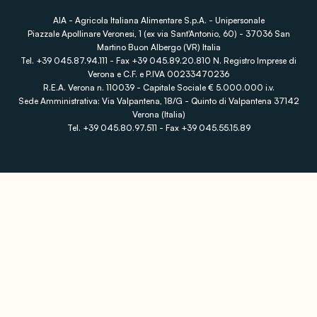
AIA - Agricola Italiana Alimentare S.p.A. - Unipersonale
Piazzale Apollinare Veronesi, 1 (ex via Sant'Antonio, 60) - 37036 San
Martino Buon Albergo (VR) Italia
Tel. +39 045.87.94.111 - Fax +39 045.89.20.810 N. Registro Imprese di
Verona e C.F. e P.IVA 00233470236
R.E.A. Verona n. 110039 - Capitale Sociale € 5.000.000 i.v.
Sede Amministrativa: Via Valpantena, 18/G - Quinto di Valpantena 37142
Verona (Italia)
Tel. +39 045.80.97.511 - Fax +39 045.55.15.89