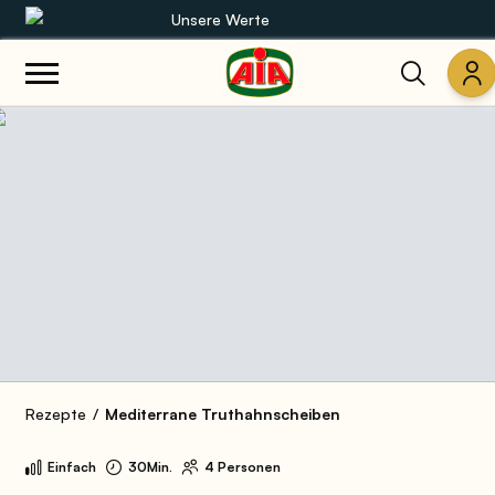
Unsere Werte
Unsere Sortimente
Rezepte
Produkte
Anleitungen
Die Welt von AIA
Rezepte
Mediterrane Truthahnscheiben
Einfach
30Min.
4 Personen