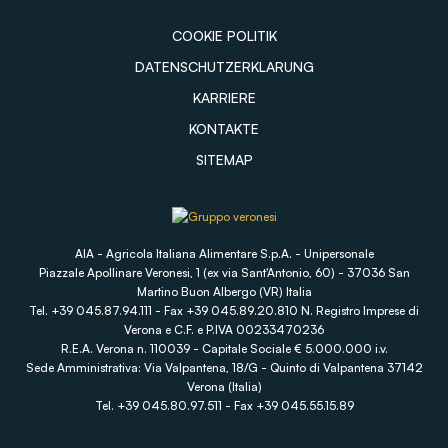
COOKIE POLITIK
DATENSCHUTZERKLARUNG
KARRIERE
KONTAKTE
SITEMAP
AIA - Agricola Italiana Alimentare S.p.A. - Unipersonale
Piazzale Apollinare Veronesi, 1 (ex via Sant'Antonio, 60) - 37036 San
Martino Buon Albergo (VR) Italia
Tel. +39 045.87.94.111 - Fax +39 045.89.20.810 N. Registro Imprese di
Verona e C.F. e P.IVA 00233470236
R.E.A. Verona n. 110039 - Capitale Sociale € 5.000.000 i.v.
Sede Amministrativa: Via Valpantena, 18/G - Quinto di Valpantena 37142
Verona (Italia)
Tel. +39 045.80.97.511 - Fax +39 045.55.15.89