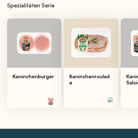
Spezialitäten Serie
Kaninchenburger
Kaninchenroulad
Kani
e
Sals