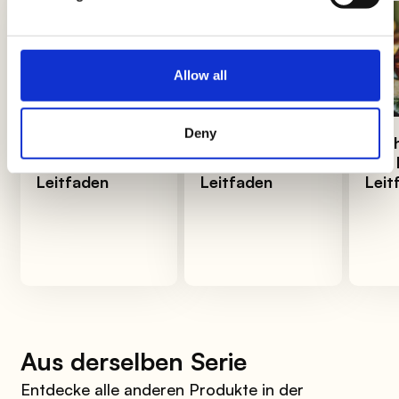
Allow all
Deny
Panati: Der
Truthahn: Der
Wei
vollständige
komplette
Der
Leitfaden
Leitfaden
Leit
Aus derselben Serie
Entdecke alle anderen Produkte in der