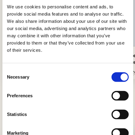
We use cookies to personalise content and ads, to
provide social media features and to analyse our traffic.
We also share information about your use of our site with
our social media, advertising and analytics partners who
may combine it with other information that you’ve
provided to them or that they’ve collected from your use
of their services.
Gebackene Kaninchenröllchen,
Rollen v
das Osterrezept
Kaninche
Consent
Einfach
35Min.
Mittel
Necessary
Selection
Preferences
Tipps und Ratschläge
Neuigkeiten, Einblicke und Tricks, um Könige
Statistics
und Königinnen der Küche zu werden
Marketing