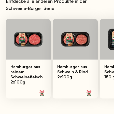
Entdecke alle anderen Produkte in der
Schweine-Burger Serie
Hamburger aus
Hamburger aus
Hamb
reinem
Schwein & Rind
Schw
Schweinefleisch
2x100g
150 
2x100g