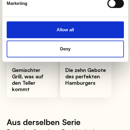
Neuigkeiten, Einblicke und Tricks, um Könige
Marketing
und Königinnen der Küche zu werden
Allow all
Deny
Gemischter
Die zehn Gebote
Grill, was auf
des perfekten
den Teller
Hamburgers
kommt
Aus derselben Serie