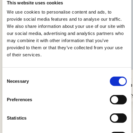
This website uses cookies
We use cookies to personalise content and ads, to
provide social media features and to analyse our traffic.
We also share information about your use of our site with
our social media, advertising and analytics partners who
may combine it with other information that you’ve
provided to them or that they’ve collected from your use
of their services.
Consent
Amerikanischer Hamburger mit
Der Club 
Necessary
Selection
Barbecue-Sauce
Herbstes
Einfach
15Min.
Mittel
Preferences
Statistics
Tipps und Ratschläge