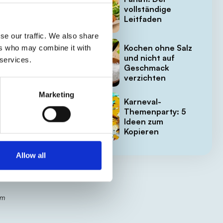
vollständige
Leitfaden
se our traffic. We also share
Kochen ohne Salz
ers who may combine it with
und nicht auf
 services.
gen
Geschmack
verzichten
Marketing
Karneval-
Themenparty: 5
Ideen zum
Kopieren
Allow all
em