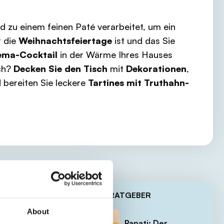
d zu einem feinen Paté verarbeitet, um ein
r die
Weihnachtsfeiertage
ist und das Sie
ema-Cocktail
in der Wärme Ihres Hauses
ch?
Decken Sie den Tisch
mit
Dekorationen
,
 bereiten Sie leckere
Tartines mit Truthahn-
NEUESTE RATGEBER
About
lz
Panati: Der