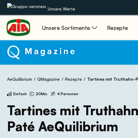
Unsere Werte
Unsere Sortimente
Rezepte
Unsere Sortimente
Rezepte
Produkte
AeQuilibrium
QMagazine
Rezepte
Tartines mit Truthahn-Paté
Anleitungen
Einfach
20Min.
4 Personen
Die Welt von AIA
Tartines mit Truthah
Paté AeQuilibrium