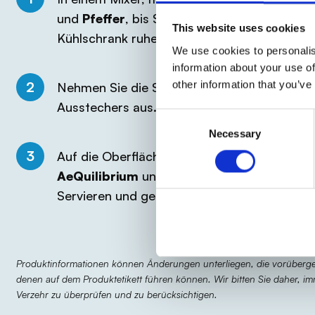
und
Pfeffer
, bis Sie eine gleichmäßige Crem
This website uses cookies
Kühlschrank ruhen lassen.
We use cookies to personalis
information about your use of
2
other information that you’ve
Nehmen Sie die Scheiben
Vollkornbrot
und 
Ausstechers aus.
Consent
Necessary
Selection
3
Auf die Oberfläche jedes Sterns aus
Brot
le
AeQuilibrium
und verteilen Sie es gut mit H
Servieren und genießen Sie!
Produktinformationen können Änderungen unterliegen, die vorüberge
denen auf dem Produktetikett führen können. Wir bitten Sie daher, 
Verzehr zu überprüfen und zu berücksichtigen.