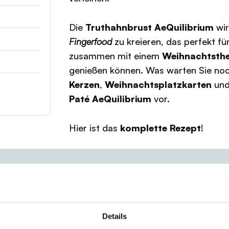
Die
Truthahnbrust AeQuilibrium
wir
Fingerfood
zu kreieren, das perfekt fü
zusammen mit einem
Weihnachtsth
genießen können. Was warten Sie no
Kerzen
,
Weihnachtsplatzkarten
und
Paté AeQuilibrium
vor.
Hier ist das
komplette Rezept
!
Details
ust AeQuilibrium
mit dem
Ricotta
und einer Prise
Sa