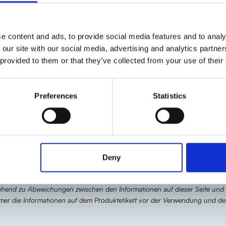
e erhalten, die Sie für etwa
eine halbe Stunde
im
e content and ads, to provide social media features and to analy
 our site with our social media, advertising and analytics partn
 provided to them or that they’ve collected from your use of their
schneiden Sie viele Sterne mit Hilfe eines sternförmi
Preferences
Statistics
gen Sie eine großzügige Portion
Truthahn-Paté
ilfe eines Messers.
Deny
hend zu Abweichungen zwischen den Informationen auf dieser Seite und
immer die Informationen auf dem Produktetikett vor der Verwendung und d