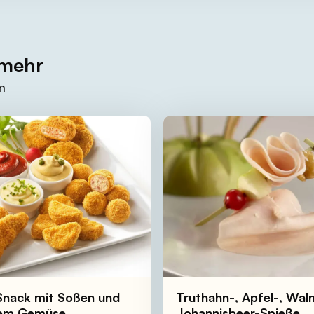
 mehr
m
-Snack mit Soßen und
Truthahn-, Apfel-, Wal
gem Gemüse
Johannisbeer-Spieße