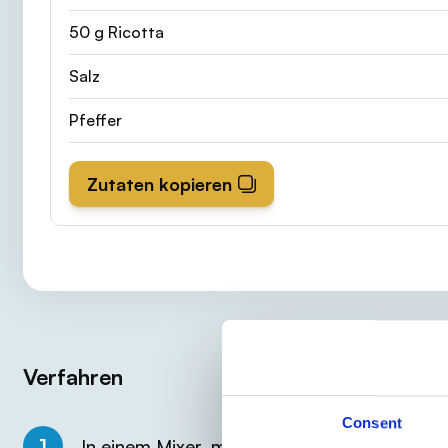
50 g Ricotta
Salz
Pfeffer
Zutaten kopieren
Verfahren
Consent
1
In einem Mixer, mischen Sie die
Truthahnbr