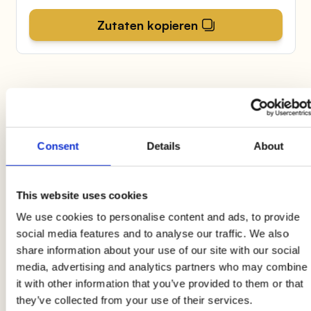
Zutaten kopieren
Verfahren
Consent
Details
About
1
Schneiden Sie das Brot in Dreiecke und toasten
This website uses cookies
Sie es. In der Zwischenzeit,
hacken Sie die
Pistazien grob
, um eine Art Granulat zu
We use cookies to personalise content and ads, to provide
social media features and to analyse our traffic. We also
erhalten.
share information about your use of our site with our social
media, advertising and analytics partners who may combine
2
it with other information that you’ve provided to them or that
they’ve collected from your use of their services.