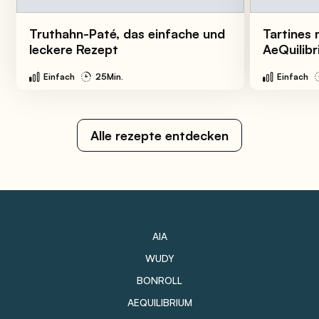
Truthahn-Paté, das einfache und
Tartines
leckere Rezept
AeQuilib
Einfach
25Min.
Einfach
Alle rezepte entdecken
AIA
WUDY
BONROLL
AEQUILIBRIUM