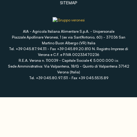
SITEMAP
AIA - Agricola Italiana Alimentare S.p.A. - Unipersonale
Piazzale Apollinare Veronesi, 1 (ex via Sant'Antonio, 60) - 37036 San
Martino Buon Albergo (VR) Italia
Tel. +39 045.87.94.111 - Fax +39 045.89.20.810 N. Registro Imprese di
Verona e C.F. e P.IVA 00233470236
R.E.A. Verona n. 110039 - Capitale Sociale € 5.000.000 i.v.
Sede Amministrativa: Via Valpantena, 18/G - Quinto di Valpantena 37142
Verona (Italia)
Tel. +39 045.80.97.511 - Fax +39 045.55.15.89