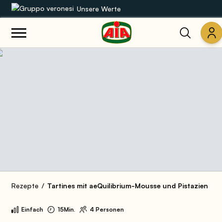
Unsere Werte
Unsere Sortimente
Rezepte
Produkte
Anleitungen
Die Welt von AIA
Rezepte
Tartines mit aeQuilibrium-Mousse und Pistazien
Einfach
15Min.
4 Personen