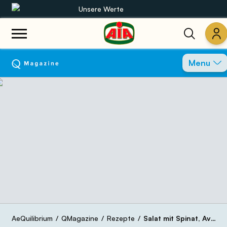
Unsere Werte
Unsere Sortimente
Menu
Rezepte
Produkte
Anleitungen
Die Welt von AIA
AeQuilibrium
QMagazine
Rezepte
Salat mit Spinat, Avocado, Hühnerbrust und Erdbeeren