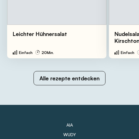
Leichter Hühnersalat
Nudelsal
Kirschto
Einfach
20Min.
Einfach
Alle rezepte entdecken
AIA
WUDY