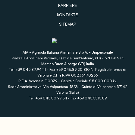
KARRIERE
KONTAKTE
SITEMAP
AIA - Agricola Italiana Alimentare S.p.A. - Unipersonale
Piazzale Apollinare Veronesi, 1 (ex via Sant'Antonio, 60) - 37036 San
Martino Buon Albergo (VR) Italia
Tel. +39 045.87.94.111 - Fax +39 045.89.20.810 N. Registro Imprese di
Verona e C.F. e P.IVA 00233470236
R.E.A. Verona n. 110039 - Capitale Sociale € 5.000.000 i.v.
Sede Amministrativa: Via Valpantena, 18/G - Quinto di Valpantena 37142
Verona (Italia)
Tel. +39 045.80.97.511 - Fax +39 045.55.15.89