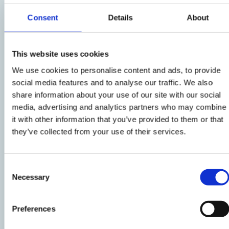
3
Consent
Details
About
Reinigen Sie die Avocado
, entfernen Sie den
Kern und schneiden Sie das Fruchtfleisch in
Würfel. Schneiden Sie auch die halbe Zwiebel in
This website uses cookies
dünne Scheiben und den Feta in Würfel.
We use cookies to personalise content and ads, to provide
social media features and to analyse our traffic. We also
share information about your use of our site with our social
4
media, advertising and analytics partners who may combine
it with other information that you’ve provided to them or that
Stellen Sie jetzt Ihren Salat zusammen: Legen
they’ve collected from your use of their services.
Sie die frischen Spinatblätter auf den Boden,
fahren Sie mit den Erdbeeren, dem Feta, den
Zwiebelscheiben, den Pinienkernen und den
Consent
Necessary
Selection
Avocadowürfeln fort.
Preferences
5