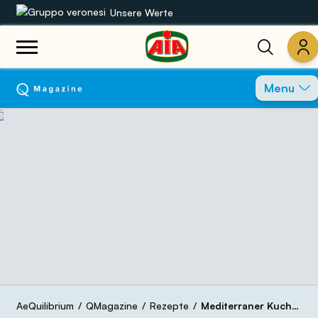
Unsere Werte
Unsere Sortimente
Menu
Rezepte
Produkte
Anleitungen
Die Welt von AIA
AeQuilibrium
QMagazine
Rezepte
Mediterraner Kuchen mit Fior di Mediterraneo und Gemüse