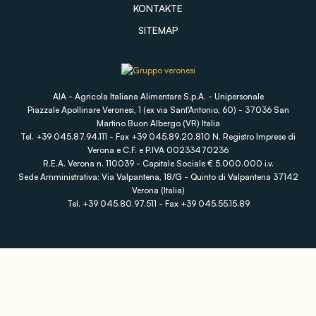
KONTAKTE
SITEMAP
AIA - Agricola Italiana Alimentare S.p.A. - Unipersonale
Piazzale Apollinare Veronesi, 1 (ex via Sant'Antonio, 60) - 37036 San
Martino Buon Albergo (VR) Italia
Tel. +39 045.87.94.111 - Fax +39 045.89.20.810 N. Registro Imprese di
Verona e C.F. e P.IVA 00233470236
R.E.A. Verona n. 110039 - Capitale Sociale € 5.000.000 i.v.
Sede Amministrativa: Via Valpantena, 18/G - Quinto di Valpantena 37142
Verona (Italia)
Tel. +39 045.80.97.511 - Fax +39 045.55.15.89