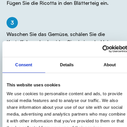
Fügen Sie die Ricotta in den Blätterteig ein.
3
Waschen Sie das Gemüse, schälen Sie die
Kartoffeln und schneiden Sie sie in sehr kleine
Würfel. Schneiden Sie die Enden der Zucchini ab
und schneiden Sie sie in Streifen. Halbieren Sie
Consent
Details
About
die Datteltomaten.
4
This website uses cookies
We use cookies to personalise content and ads, to provide
Füllen Sie den herzhaften Kuchen mit dem
social media features and to analyse our traffic. We also
Gemüse, fügen Sie den Rosmarin hinzu und
share information about your use of our site with our social
würzen Sie mit einem Schuss Olivenöl, Salz und
media, advertising and analytics partners who may combine
Pfeffer.
it with other information that you’ve provided to them or that