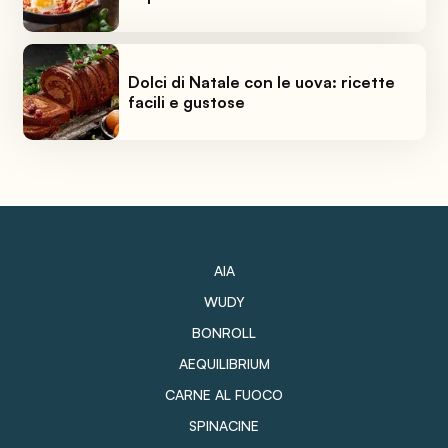
Dolci di Natale con le uova: ricette
facili e gustose
AIA
WUDY
BONROLL
AEQUILIBRIUM
CARNE AL FUOCO
SPINACINE