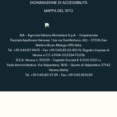
DICHIARAZIONE DI ACCESSIBILITÀ
MAPPA DEL SITO
AIA - Agricola Italiana Alimentare S.p.A. - Unipersonale
Piazzale Apollinare Veronesi, 1 (ex via Sant'Antonio, 60) - 37036 San
Martino Buon Albergo (VR) Italia
Tel. +39 045.87.94.111 - Fax +39 045.89.20.810 N. Registro Imprese di
Verona e C.F. e P.IVA 00233470236
R.E.A. Verona n. 110039 - Capitale Sociale € 5.000.000 i.v.
Sede Amministrativa: Via Valpantena, 18/G - Quinto di Valpantena 37142
Verona (Italia)
Tel. +39 045.80.97.511 - Fax +39 045.55.15.89