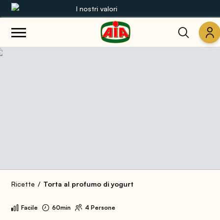
I nostri valori
Le nostre gamme
Ricette
Prodotti
Guide
Concorsi
Mondo AIA
Ricette
Torta al profumo di yogurt
Facile
60min
4 Persone