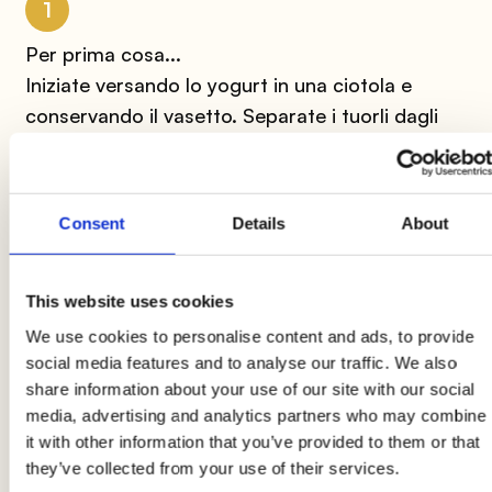
1
Per prima cosa...
Iniziate versando lo yogurt in una ciotola e
conservando il vasetto. Separate i tuorli dagli
albumi e uniteli
a due vasetti di
zucchero
in un
recipiente. Dopodiché montate tutti gli
ingredienti con la frusta fino ad ottenere un
Consent
Details
About
composto
spumoso.
This website uses cookies
2
We use cookies to personalise content and ads, to provide
Usa le uova Ariaperta
social media features and to analyse our traffic. We also
Aggiungete 3 vasetti di
farina setacciata
share information about your use of our site with our social
media, advertising and analytics partners who may combine
insieme al lievito e mescolate gli ingredienti così
it with other information that you’ve provided to them or that
che non si formino grumi. Poi unite a poco a
they’ve collected from your use of their services.
poco metà vasetto di olIo e lo yogurt. Montate