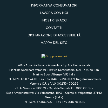
INFORMATIVA CONSUMATORI
LAVORA CON NOI
I NOSTRI SPACCI
CONTATTI
DICHIARAZIONE DI ACCESSIBILITÀ
MAPPA DEL SITO
AIA - Agricola Italiana Alimentare S.p.A. - Unipersonale
Piazzale Apollinare Veronesi, 1 (ex via Sant'Antonio, 60) - 37036 San
Martino Buon Albergo (VR) Italia
Tel. +39 045.87.94.111 - Fax +39 045.89.20.810 N. Registro Imprese di
Verona e C.F. e P.IVA 00233470236
R.E.A. Verona n. 110039 - Capitale Sociale € 5.000.000 i.v.
Sede Amministrativa: Via Valpantena, 18/G - Quinto di Valpantena 37142
Verona (Italia)
Tel. +39 045.80.97.511 - Fax +39 045.55.15.89