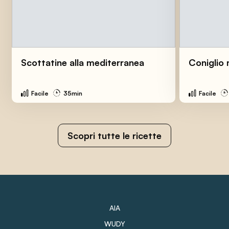
Scottatine alla mediterranea
Coniglio
Facile
35min
Facile
Scopri tutte le ricette
AIA
WUDY