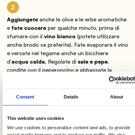
2
Aggiungete
anche le olive e le erbe aromatiche
e
fate cuocere
per qualche minuto, prima di
sfumare con il
vino bianco
(potete utilizzare
anche brodo se preferite).
Fate evaporare il vino
e versate nel tegame anche un bicchiere
d’
acqua calda
.
Regolate di
sale e pepe
,
condite con il peperoncino e abbassate la
fiamma.
Consent
Details
About
3
Coprite con il coperchio e proseguite la cottura
This website uses cookies
per circa un’ora e mezza a fuoco dolce:
ogni
We use cookies to personalise content and ads, to provide
tanto
ricordandovi di girare il
coniglio alle
social media features and to analyse our traffic. We also