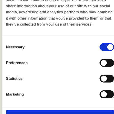
erbe aromatiche
. Se il fondo di cottura
share information about your use of our site with our social
dovesse asciugarsi troppo, aggiungete altra
media, advertising and analytics partners who may combine
acqua o brodo, assicurandovi che il liquido sia
it with other information that you’ve provided to them or that
ben caldo
.
they’ve collected from your use of their services.
4
Consent
Necessary
Selection
Nel frattempo occupatevi dei
funghi
:
mondateli, tagliateli a fettine e fateli rosolare in
Preferences
una padella con olio, uno spicchio d’aglio e un
pizzico di peperoncino.
Unite i funghi
al
Statistics
coniglio e fate cuocere insieme per gli ultimi
dieci minuti, in modo che i sapori si uniscano tra
loro, prima di servire ben caldo.
Marketing
Le indicazioni relative al prodotto potrebbero subire delle