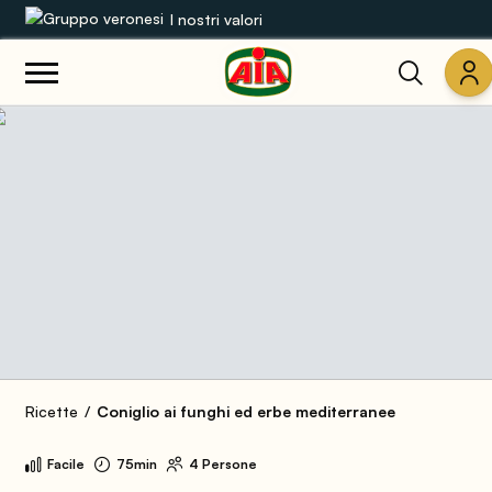
I nostri valori
Le nostre gamme
Ricette
Prodotti
Guide
Concorsi
Mondo AIA
Ricette
Coniglio ai funghi ed erbe mediterranee
Facile
75min
4 Persone