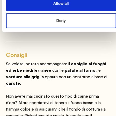
Allow all
modifiche causando temporaneamente variazioni tra le
informazioni presenti su questa pagina e quelle riportate
sull'etichetta del prodotto. Vi invitiamo quindi a verificare e
Deny
considerare sempre le informazioni riportate sull'etichetta del
prodotto prima di utilizzarlo e consumarlo.
Consigli
Se volete, potete accompagnare il
coniglio ai funghi
ed erbe mediterranee
con le
patate al forno
,
le
verdure alla griglia
oppure con un contorno a base di
carote
.
Non avete mai cucinato questo tipo di carne prima
d’ora? Allora ricordatevi di tenere il fuoco basso e la
fiamma dolce e di assicurarvi che il fondo di cottura sia
sempre sufficientemente umido, in modo che il