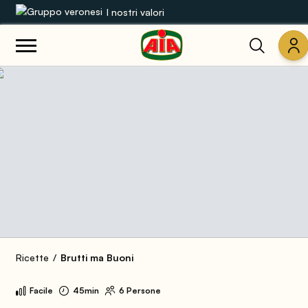
I nostri valori
Le nostre gamme
Ricette
Prodotti
Guide
Concorsi
Mondo AIA
Ricette
Brutti ma Buoni
Facile
45min
6 Persone