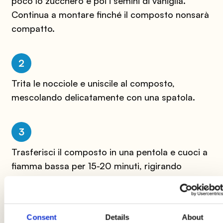
poco lo zucchero e poi i semini di vaniglia.
Continua a montare finché il composto non
sarà
compatto.
2
Trita le nocciole e uniscile al composto,
mescolando delicatamente con una spatola.
3
Trasferisci il composto in una pentola e cuoci a
fiamma bassa per 15-20 minuti, rigirando
spesso ma delicatamente.
4
Consent
Details
About