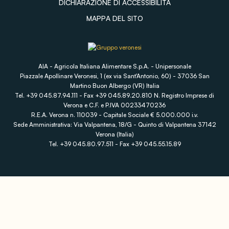
DICHIARAZIONE DI ACCESSIBILITÀ
MAPPA DEL SITO
AIA - Agricola Italiana Alimentare S.p.A. - Unipersonale
Piazzale Apollinare Veronesi, 1 (ex via Sant'Antonio, 60) - 37036 San
Martino Buon Albergo (VR) Italia
Tel. +39 045.87.94.111 - Fax +39 045.89.20.810 N. Registro Imprese di
Verona e C.F. e P.IVA 00233470236
R.E.A. Verona n. 110039 - Capitale Sociale € 5.000.000 i.v.
Sede Amministrativa: Via Valpantena, 18/G - Quinto di Valpantena 37142
Verona (Italia)
Tel. +39 045.80.97.511 - Fax +39 045.55.15.89