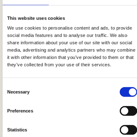
Distribuisci il composto su una teglia foderata
con carta forno in piccoli mucchietti.
This website uses cookies
We use cookies to personalise content and ads, to provide
social media features and to analyse our traffic. We also
5
share information about your use of our site with our social
Inforna in forno statico a 130°C per circa 35
media, advertising and analytics partners who may combine
minuti.
it with other information that you’ve provided to them or that
they’ve collected from your use of their services.
6
Consent
Sforna i tuoi Brutti ma Buoni e lasciali
Necessary
Selection
raffreddare.
Preferences
7
Statistics
Prepara la glassa montando 30 g di albume con