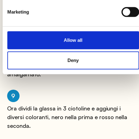
qualche goccia di succo di limone. Quando
Marketing
l’albume sarà ben montato, unisci gradualmente
lo zucchero setacciato.
Allow all
8
Continua a lavorare la glassa con le fruste
Deny
finché lo zucchero a velo sarà completamente
amalgamato.
9
Ora dividi la glassa in 3 ciotoline e aggiungi i
diversi coloranti, nero nella prima e rosso nella
seconda.