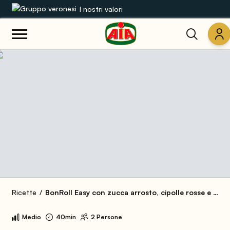
I nostri valori
Le nostre gamme
Ricette
Prodotti
Guide
Concorsi
Mondo AIA
Ricette
BonRoll Easy con zucca arrosto, cipolle rosse e salvia
Medio
40min
2 Persone