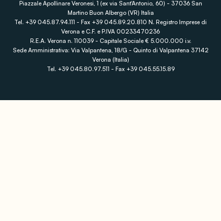
Piazzale Apollinare Veronesi, 1 (ex via Sant'Antonio, 60) - 37036 San
Martino Buon Albergo (VR) Italia
Tel. +39 045.87.94.111 - Fax +39 045.89.20.810 N. Registro Imprese di
Verona e C.F. e P.IVA 00233470236
R.E.A. Verona n. 110039 - Capitale Sociale € 5.000.000 i.v.
Sede Amministrativa: Via Valpantena, 18/G - Quinto di Valpantena 37142
Verona (Italia)
Tel. +39 045.80.97.511 - Fax +39 045.55.15.89