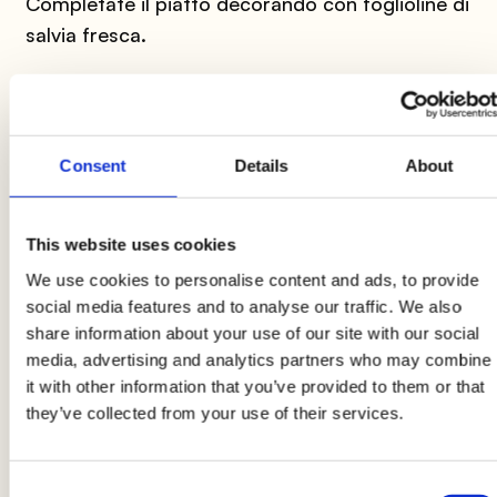
Completate il piatto decorando con foglioline di
salvia fresca.
Le indicazioni relative al prodotto potrebbero subire delle
modifiche causando temporaneamente variazioni tra le
Consent
Details
About
informazioni presenti su questa pagina e quelle riportate
sull'etichetta del prodotto. Vi invitiamo quindi a verificare e
considerare sempre le informazioni riportate sull'etichetta del
prodotto prima di utilizzarlo e consumarlo.
This website uses cookies
We use cookies to personalise content and ads, to provide
social media features and to analyse our traffic. We also
share information about your use of our site with our social
media, advertising and analytics partners who may combine
it with other information that you’ve provided to them or that
they’ve collected from your use of their services.
Consigli
Come si cuoce BonRoll Easy?
BonRoll Easy è facile
Consent