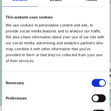
This website uses cookies
We use cookies to personalise content and ads, to
provide social media features and to analyse our traffic.
We also share information about your use of our site with
our social media, advertising and analytics partners who
may combine it with other information that you’ve
provided to them or that they’ve collected from your use
of their services.
Spinacine con purè di patate e
Spiedini 
carote
Spinacin
Consent
Necessary
Selection
Facile
70min
Facile
Preferences