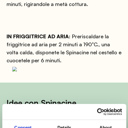
minuti, rigirandole a metà cottura.
IN FRIGGITRICE AD ARIA
:
Preriscaldare la
friggitrice ad aria per 2 minuti a 190°C., una
volta calda, disponete le Spinacine nel cestello e
cuocetele per 6 minuti.
Idee con Spinacine
Tanta fame e poco tempo? Ecco una selezione
di ricette per semplificarti la vita in cucina!
Consent
Details
About