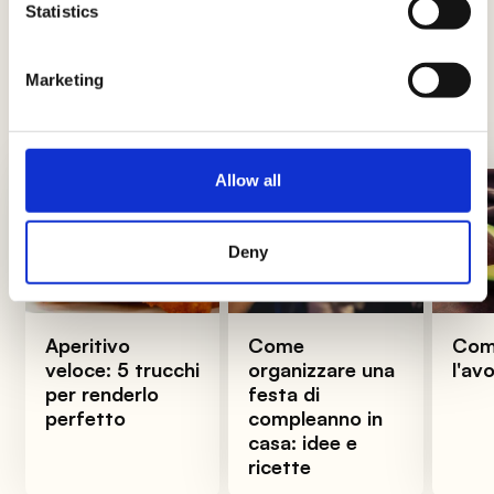
Statistics
Trucchi e consigli
Marketing
Novità, approfondimenti e trucchi per diventare
Re e Regine dei fornelli
Allow all
Deny
Aperitivo
Come
Come
veloce: 5 trucchi
organizzare una
l'av
per renderlo
festa di
perfetto
compleanno in
casa: idee e
ricette