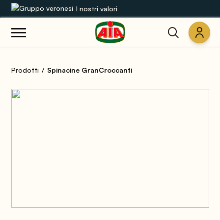
I nostri valori
Le nostre gamme
Prodotti
Spinacine GranCroccanti
Ricette
Prodotti
Guide
Concorsi
Mondo AIA