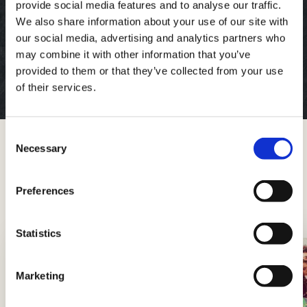
provide social media features and to analyse our traffic.
Wrap Burger di Pollo con
We also share information about your use of our site with
Coleslaw e Provola
our social media, advertising and analytics partners who
may combine it with other information that you’ve
Facile
15min
provided to them or that they’ve collected from your use
of their services.
Consent
Necessary
Selection
Trucchi e consigli
Novità, approfondimenti e trucchi per diventare
Preferences
Re e Regine dei fornelli
Statistics
Marketing