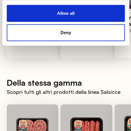
Allow all
Come
Cetrioli: come
Co
mantecare il
sceglierli,
orga
risotto alla
cucinarli e
fest
Deny
perfezione
conservarli
Della stessa gamma
Scopri tutti gli altri prodotti della linea Salsicce