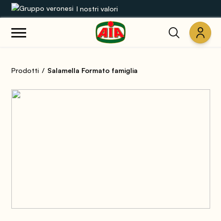
I nostri valori
Le nostre gamme
Prodotti
Salamella Formato famiglia
Ricette
Prodotti
Guide
Concorsi
Mondo AIA