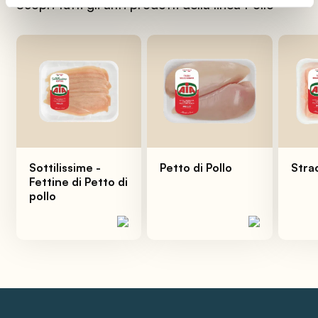
Scopri tutti gli altri prodotti della linea Pollo
Sottilissime -
Petto di Pollo
Strac
Fettine di Petto di
pollo