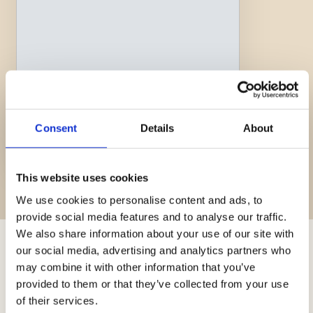
Consent
Details
About
Ali di pollo alla paprika
Medio
45min
This website uses cookies
We use cookies to personalise content and ads, to
provide social media features and to analyse our traffic.
We also share information about your use of our site with
our social media, advertising and analytics partners who
Trucchi e consigli
may combine it with other information that you’ve
provided to them or that they’ve collected from your use
Novità, approfondimenti e trucchi per diventare
of their services.
Re e Regine dei fornelli