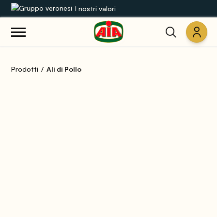
I nostri valori
Le nostre gamme
Prodotti
Ali di Pollo
Ricette
Prodotti
Guide
Concorsi
Mondo AIA