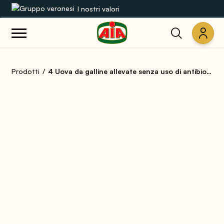
I nostri valori
Le nostre gamme
Prodotti
4 Uova da galline allevate senza uso di antibiotici
Ricette
Prodotti
Guide
Concorsi
Mondo AIA