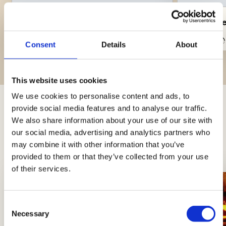
La maionese cremosa
I pancak
Medio
10min
Facile
Consent
Details
About
This website uses cookies
We use cookies to personalise content and ads, to
provide social media features and to analyse our traffic.
Trucchi e consigli
We also share information about your use of our site with
our social media, advertising and analytics partners who
Novità, approfondimenti e trucchi per diventare
may combine it with other information that you’ve
Re e Regine dei fornelli
provided to them or that they’ve collected from your use
of their services.
Consent
Necessary
Selection