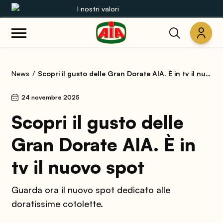
I nostri valori
Le nostre gamme
News
Scopri il gusto delle Gran Dorate AIA. È in tv il nuovo spot
Ricette
24 novembre 2025
Prodotti
Scopri il gusto delle
Guide
Gran Dorate AIA. È in
Concorsi
tv il nuovo spot
Mondo AIA
Guarda ora il nuovo spot dedicato alle
doratissime cotolette.