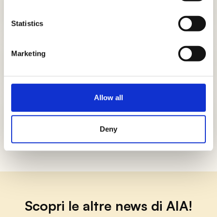
Più spinaci, più sconti con i coupon
Spinacine AIA
Statistics
Marketing
La linea AeQuilibrium si arricchisce
con due gustose novità.
Allow all
Accendi lo sconto con i coupon
Carne al Fuoco AIA
Deny
Scopri le altre news di AIA!