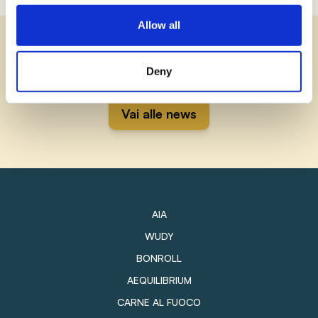
Allow all
Scopri le altre news di AIA!
Deny
Vai alle news
AIA
WUDY
BONROLL
AEQUILIBRIUM
CARNE AL FUOCO