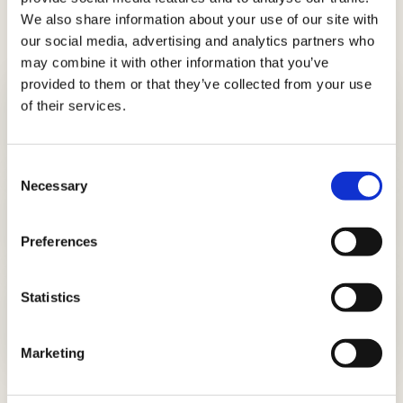
We also share information about your use of our site with
our social media, advertising and analytics partners who
LE ULTIME NEWS
may combine it with other information that you’ve
provided to them or that they’ve collected from your use
of their services.
Più spinaci, più sconti con i coupon
Spinacine AIA
Consent
Necessary
Selection
La linea AeQuilibrium si arricchisce
con due gustose novità.
Preferences
Statistics
Accendi lo sconto con i coupon
Carne al Fuoco AIA
Marketing