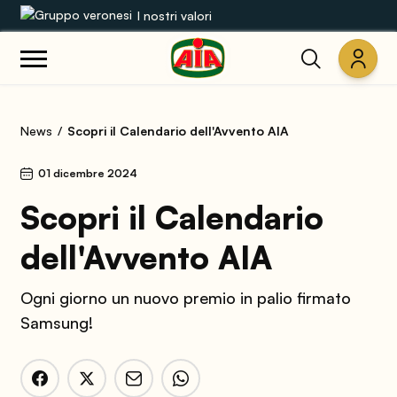
I nostri valori
Le nostre gamme
News
Scopri il Calendario dell'Avvento AIA
Ricette
01 dicembre 2024
Prodotti
Scopri il Calendario
Guide
dell'Avvento AIA
Concorsi
Ogni giorno un nuovo premio in palio firmato
Samsung!
Mondo AIA