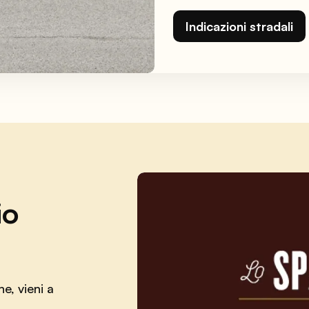
Indicazioni stradali
io
e, vieni a