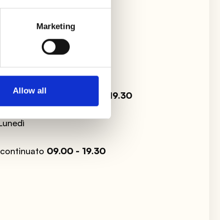
Marketing
le di Sommacampagna
Allow all
ì:
09.00 - 13.00 / 15.30 - 19.30
inuato
09.00 - 19.30
Lunedì
o continuato
09.00 - 19.30