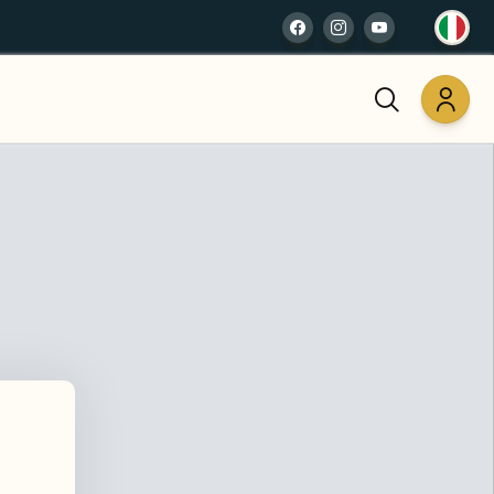
A
er acquistare tutto ciò che desideri.
a)
I
ona)