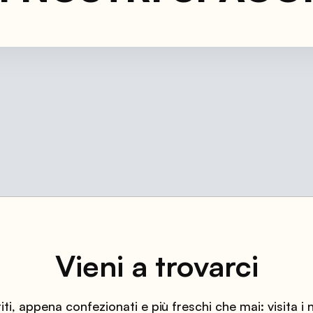
o all'Aeroporto di Verona.
Vieni a trovarci
iti, appena confezionati e più freschi che mai: visita i 