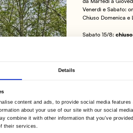
da Martedì a Gioved
Venerdì e Sabato: o
Chiuso Domenica e 
Sabato 15/8:
chiuso
TELEFONO
+39 045 8794282
Details
Indicazioni stradali
es
alise content and ads, to provide social media features
formation about your use of our site with our social medi
y combine it with other information that you’ve provided
f their services.
Caselle di Somma