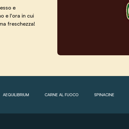
cesso e
o e l'ora in cui
sima freschezza!
AEQUILIBRIUM
CARNE AL FUOCO
SPINACINE