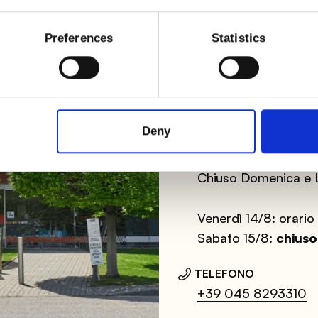
INDIRIZZO
Preferences
Statistics
Via Aeroporto, 14
CAP 37066 - Casel
Verona - Italia
ORARI
Deny
Da Martedì a Venerd
Sabato: orario cont
Chiuso Domenica e 
Venerdì 14/8: orari
Sabato 15/8:
chiuso
TELEFONO
+39 045 8293310