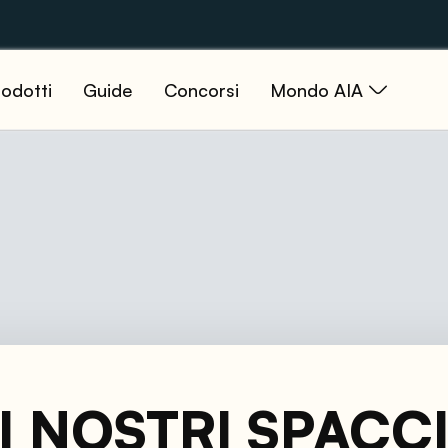
odotti
Guide
Concorsi
Mondo AIA
dita a Verona | AI
schi che mai: visita i nostri spacci aperti al pubblico p
no Buon Albergo (Veron
rgo, Verona.
I NOSTRI SPACC
di Sommacampagna (Ver