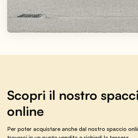
Scopri il nostro spacc
online
Per poter acquistare anche dal nostro spaccio onlin
trovarci in un punto vendita e richiedi la tessera.