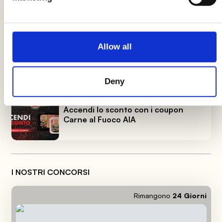
Più spinaci, più sconti con i coupon
Spinacine AIA
Allow all
La linea AeQuilibrium si arricchisce
con due gustose novità.
Deny
Accendi lo sconto con i coupon
Carne al Fuoco AIA
I NOSTRI CONCORSI
Rimangono
24
Giorni