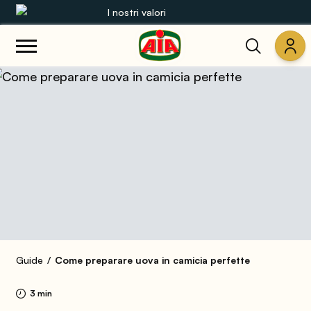
I nostri valori
Le nostre gamme
Ricette
Prodotti
Guide
Concorsi
Mondo AIA
Guide
Come preparare uova in camicia perfette
3 min