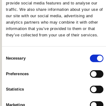
provide social media features and to analyse our
traffic. We also share information about your use of
Pranzo a lavoro: 5 ricette per la
schiscetta da gustare fredde o
our site with our social media, advertising and
tiepide
analytics partners who may combine it with other
information that you’ve provided to them or that
they’ve collected from your use of their services.
Uova in purgatorio al sugo: ricetta
napoletana
Consent
Necessary
Selection
Dolci di Natale con le uova: ricette
facili e gustose
Preferences
Statistics
LE ULTIME NEWS
Marketing