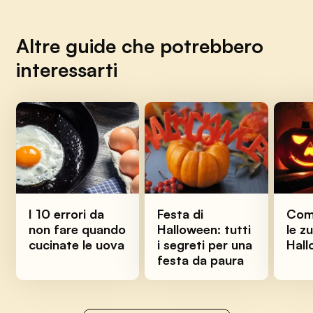
Altre guide che potrebbero
interessarti
I 10 errori da
Festa di
Come
non fare quando
Halloween: tutti
le z
cucinate le uova
i segreti per una
Hal
festa da paura