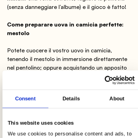
(senza danneggiare l’albume) e il gioco è fatto!
Come preparare uova in camicia perfette:
mestolo
Potete cuocere il vostro uovo in camicia,
tenendo il mestolo in immersione direttamente
nel pentolino; oppure acquistando un apposito
contenitore in silicone in cui inserire
singolarmente le uova, per poi immergerle e
tirarle fuori più facilmente.
Consent
Details
About
This website uses cookies
We use cookies to personalise content and ads, to
LE ULTIME GUIDE