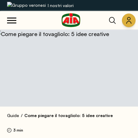
I nostri valori
Le nostre gamme
Ricette
Prodotti
Guide
Concorsi
Mondo AIA
Guide
Come piegare il tovagliolo: 5 idee creative
3 min