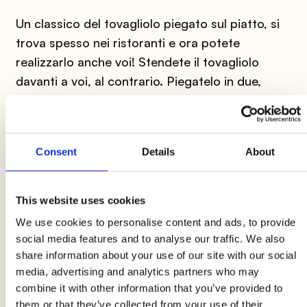
Un classico del tovagliolo piegato sul piatto, si
trova spesso nei ristoranti e ora potete
realizzarlo anche voi!
Stendete il tovagliolo
davanti a voi, al contrario. Piegatelo in due,
facendo una forte pressione, in modo che si è
formi una chiara e netta piega. Piegate il
tovagliolo come un tipico ventaglio.
Ora
Consent
Details
About
piegatelo a metà e afferrate il nastro in modo
da legarlo dal lato chiuso all'altezza di circa 7
cm.
This website uses cookies
We use cookies to personalise content and ads, to provide
4. Come piegare il tovagliolo: piramide
social media features and to analyse our traffic. We also
Stendete un tovagliolo quadrato sopra al
share information about your use of our site with our social
media, advertising and analytics partners who may
tavolo. L’angolo deve essere rivolto verso di voi.
combine it with other information that you’ve provided to
Piegatelo a metà, diagonalmente. Stendete
them or that they’ve collected from your use of their