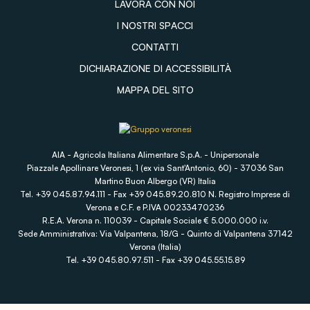
LAVORA CON NOI
I NOSTRI SPACCI
CONTATTI
DICHIARAZIONE DI ACCESSIBILITÀ
MAPPA DEL SITO
AIA - Agricola Italiana Alimentare S.p.A. - Unipersonale
Piazzale Apollinare Veronesi, 1 (ex via Sant'Antonio, 60) - 37036 San
Martino Buon Albergo (VR) Italia
Tel. +39 045.87.94.111 - Fax +39 045.89.20.810 N. Registro Imprese di
Verona e C.F. e P.IVA 00233470236
R.E.A. Verona n. 110039 - Capitale Sociale € 5.000.000 i.v.
Sede Amministrativa: Via Valpantena, 18/G - Quinto di Valpantena 37142
Verona (Italia)
Tel. +39 045.80.97.511 - Fax +39 045.55.15.89