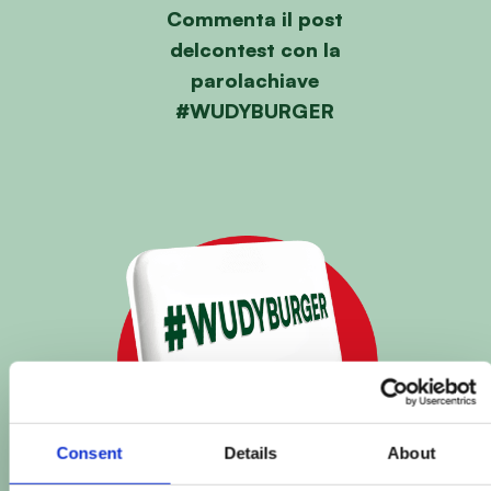
Commenta il post
del
contest con la
parola
chiave
#WUDYBURGER
Consent
Details
About