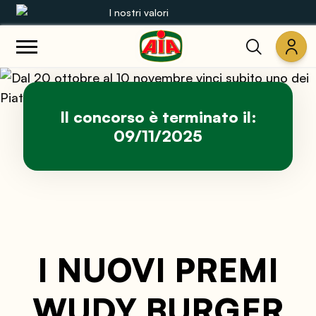
I nostri valori
Le nostre gamme
Ricette
Il concorso è terminato il:
09/11/2025
Prodotti
Guide
Concorsi
I NUOVI PREMI
Mondo AIA
WUDY BURGER