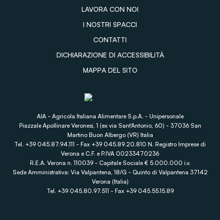
LAVORA CON NOI
I NOSTRI SPACCI
CONTATTI
DICHIARAZIONE DI ACCESSIBILITÀ
MAPPA DEL SITO
AIA - Agricola Italiana Alimentare S.p.A. - Unipersonale
Piazzale Apollinare Veronesi, 1 (ex via Sant'Antonio, 60) - 37036 San
Martino Buon Albergo (VR) Italia
Tel. +39 045.87.94.111 - Fax +39 045.89.20.810 N. Registro Imprese di
Verona e C.F. e P.IVA 00233470236
R.E.A. Verona n. 110039 - Capitale Sociale € 5.000.000 i.v.
Sede Amministrativa: Via Valpantena, 18/G - Quinto di Valpantena 37142
Verona (Italia)
Tel. +39 045.80.97.511 - Fax +39 045.55.15.89