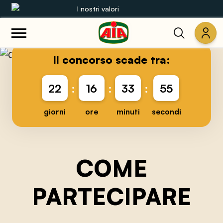
I nostri valori
Le nostre gamme
Il concorso scade tra:
Ricette
22
:
16
:
33
:
55
Prodotti
giorni
ore
minuti
secondi
Guide
Concorsi
COME
Mondo AIA
PARTECIPARE