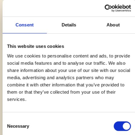
3.
Consent
Details
About
Scopri subito se hai
vinto!
This website uses cookies
We use cookies to personalise content and ads, to provide
Non aspettare: verifica se sei tu il
social media features and to analyse our traffic. We also
vincitore di
un barbecue Lotus Grill.
share information about your use of our site with our social
media, advertising and analytics partners who may
combine it with other information that you’ve provided to
them or that they’ve collected from your use of their
services.
Consent
Necessary
Selection