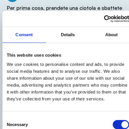
Per prima cosa, prendete una ciotola e sbattete
le tre uova insieme allo zucchero fino ad
ottenere un composto chiaro e spumoso.
Consent
Details
About
2
Incorporate il vasetto di yogurt e l'olio di semi,
This website uses cookies
mescolando delicatamente per amalgamare
We use cookies to personalise content and ads, to provide
bene il tutto.
social media features and to analyse our traffic. We also
share information about your use of our site with our social
media, advertising and analytics partners who may combine
3
it with other information that you’ve provided to them or that
they’ve collected from your use of their services.
Versate gradualmente i tre vasetti di farina
setacciata con il lievito, mescolando fino ad
Consent
ottenere un impasto omogeneo.
Necessary
Selection