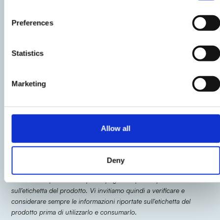
4
Preferences
Imburrate e infarinate una tortiera, poi versate il
composto all’interno e cuocete in forno
Statistics
preriscaldato a 180°C per circa 35-40 minuti.
Marketing
5
Lasciate raffreddare prima di servire.
Allow all
Le indicazioni relative al prodotto potrebbero subire delle
Deny
modifiche causando temporaneamente variazioni tra le
informazioni presenti su questa pagina e quelle riportate
sull'etichetta del prodotto. Vi invitiamo quindi a verificare e
considerare sempre le informazioni riportate sull'etichetta del
prodotto prima di utilizzarlo e consumarlo.