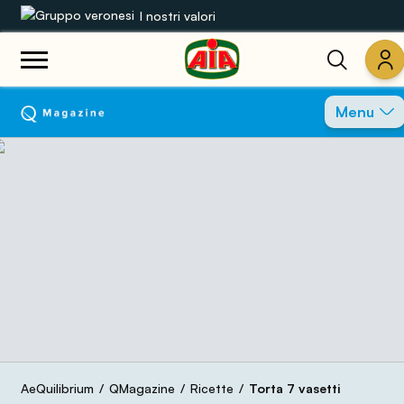
I nostri valori
Le nostre gamme
Menu
Ricette
Prodotti
Guide
Concorsi
Mondo AIA
AeQuilibrium
QMagazine
Ricette
Torta 7 vasetti