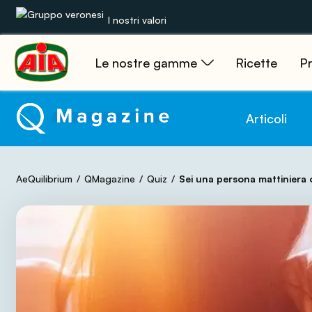
I nostri valori
Le nostre gamme
Ricette
Pr
Le nostre gamme
Ricette
Articoli
Prodotti
AeQuilibrium
QMagazine
Quiz
Sei una persona mattiniera
Guide
Concorsi
Mondo AIA