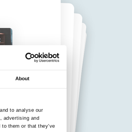
entieri?
si in fretta
 sceglieresti tra questi?
About
to
is
o’ di musica
B
-
Volare
mai
 and to analyse our
a, advertising and
 to them or that they’ve