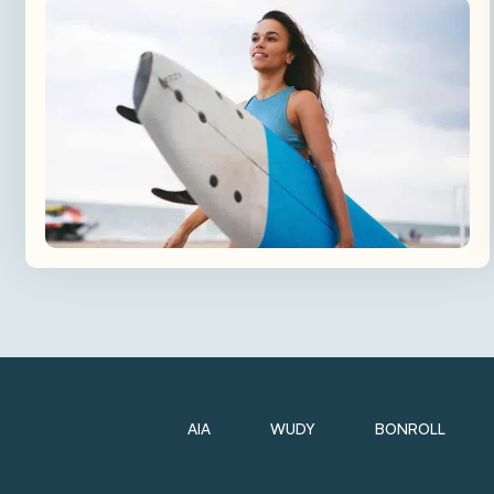
AIA
WUDY
BONROLL