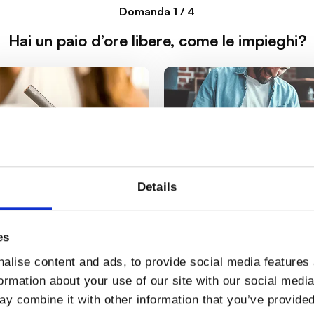
Domanda
1 / 4
Domanda
2 / 4
Hai un paio d’ore libere, come le impieghi?
Domanda
3 / 4
Quale tra questi sport pratichi più vol
Domanda
Il modo migliore per addormentar
4 / 4
Se potessi avere un superpotere, quale
A
-
Far calare il silenzio
A
Details
-
A
Un libro
-
A
-
Mi programmo nei
B
-
Mi cucino un piat
Sci
B
-
Tenn
B
-
Un p
inimi dettagli una gita
elaborato che non ho 
per il weekend
il tempo di fare
es
alise content and ads, to provide social media features
formation about your use of our site with our social medi
y combine it with other information that you’ve provided
C
-