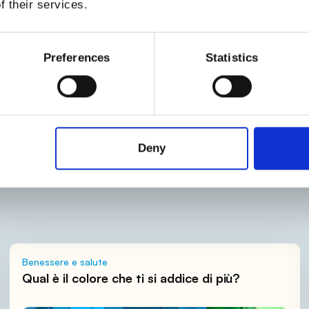
Essere invisibile
f their services.
C
-
Un film
C
-
Calcio
Preferences
Statistics
C
-
Inizio e forse anche
nisco una serie TV nuova
Deny
Benessere e salute
Qual è il colore che ti si addice di più?