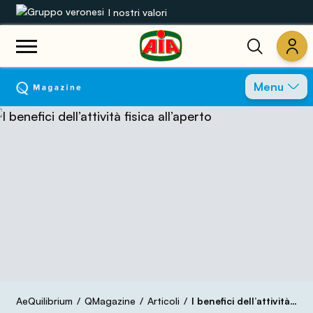
I nostri valori
Le nostre gamme
Menu
Ricette
Prodotti
Guide
Concorsi
Mondo AIA
AeQuilibrium
QMagazine
Articoli
I benefici dell’attività fisica all’aperto