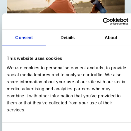
Consent
Details
About
L’esposizione del nostro corpo al sole stimola la
produzione di vitamina D, una sostanza famosa
This website uses cookies
per i molteplici effetti benefici che ha
We use cookies to personalise content and ads, to provide
sull’organismo. La vitamina D è un vero
social media features and to analyse our traffic. We also
toccasana per il nostro sistema immunitario, le
share information about your use of our site with our social
nostre ossa e il nostro buonumore. Monta in
media, advertising and analytics partners who may
sella alla bici o esci per una passeggiata
combine it with other information that you’ve provided to
rigenerante e fai il pieno di questa vitamina,
them or that they’ve collected from your use of their
services.
mente e corpo ti ringrazieranno!
Mente leggera e rigenerata
Consent