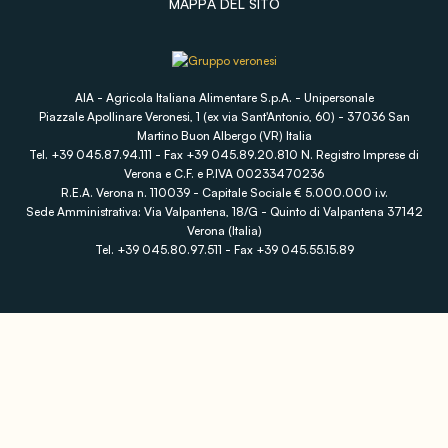
MAPPA DEL SITO
AIA - Agricola Italiana Alimentare S.p.A. - Unipersonale
Piazzale Apollinare Veronesi, 1 (ex via Sant'Antonio, 60) - 37036 San
Martino Buon Albergo (VR) Italia
Tel. +39 045.87.94.111 - Fax +39 045.89.20.810 N. Registro Imprese di
Verona e C.F. e P.IVA 00233470236
R.E.A. Verona n. 110039 - Capitale Sociale € 5.000.000 i.v.
Sede Amministrativa: Via Valpantena, 18/G - Quinto di Valpantena 37142
Verona (Italia)
Tel. +39 045.80.97.511 - Fax +39 045.55.15.89