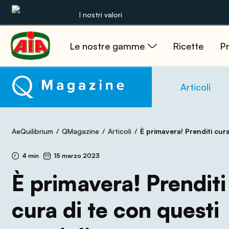
I nostri valori
Le nostre gamme
Ricette
Pr
Le nostre gamme
Ricette
Articoli
Prodotti
AeQuilibrium
QMagazine
Articoli
È primavera! Prenditi cura di te co
Guide
4 min
15 marzo 2023
Concorsi
È primavera! Prenditi
Mondo AIA
cura di te con questi