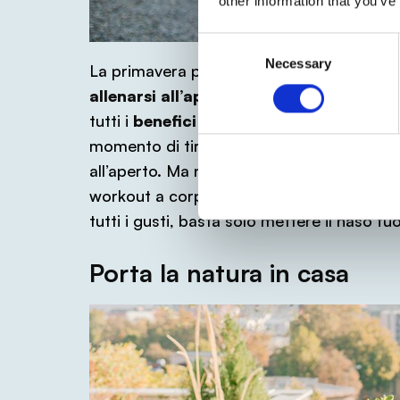
other information that you’ve
Consent
Necessary
Selection
La primavera porta con sé giornate di sol
allenarsi all’aperto e fare il pieno di 
tutti i
benefici che l’attività outdoor
ha 
momento di tirare fuori le scarpe da ginna
all’aperto. Ma non solo, puoi anche optare
workout a corpo libero in un parco o una
tutti i gusti, basta solo mettere il naso fuo
Porta la natura in casa