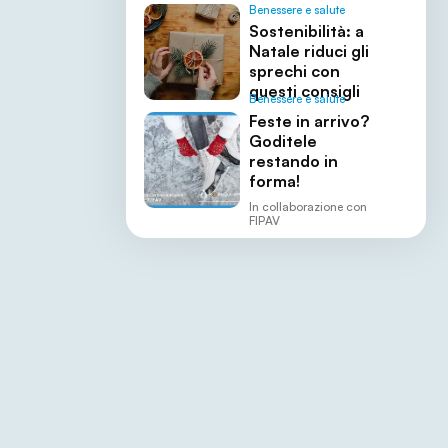
Benessere e salute
Sostenibilità: a
Natale riduci gli
sprechi con
questi consigli
Benessere e salute
Feste in arrivo?
Goditele
restando in
forma!
In collaborazione con
FIPAV