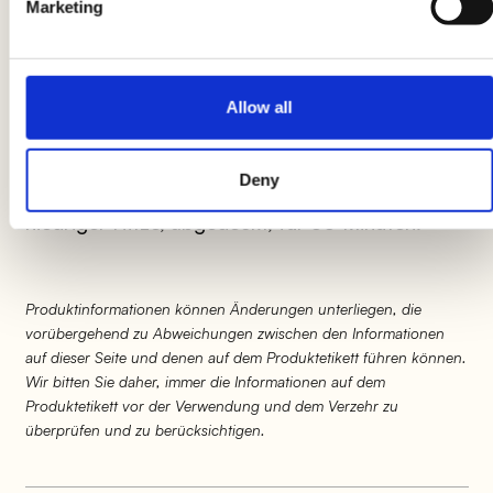
Marketing
Lassen Sie es bei niedriger Hitze etwa 10
Minuten köcheln, dabei gelegentlich mit einem
Holzlöffel umrühren. Wenn die Wurst fertig ist,
Allow all
schneiden Sie sie in 3-4 cm große Stücke und
fügen Sie sie zur Sauce hinzu. Lassen Sie es
Deny
dann wieder aufkochen, dann kochen Sie es bei
niedriger Hitze, abgedeckt, für 30 Minuten.
Produktinformationen können Änderungen unterliegen, die
vorübergehend zu Abweichungen zwischen den Informationen
auf dieser Seite und denen auf dem Produktetikett führen können.
Wir bitten Sie daher, immer die Informationen auf dem
Produktetikett vor der Verwendung und dem Verzehr zu
überprüfen und zu berücksichtigen.