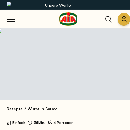
Unsere Werte
Unsere Sortimente
Rezepte
Produkte
Anleitungen
Die Welt von AIA
Rezepte
Wurst in Sauce
Einfach
35Min.
4 Personen