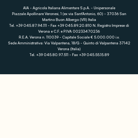
AIA - Agricola Italiana Alimentare S.p.A. - Unipersonale
Piazzale Apollinare Veronesi, 1 (ex via Sant'Antonio, 60) - 37036 San
Martino Buon Albergo (VR) Italia
Tel. +39 045.87.94.111 - Fax +39 045.89.20.810 N. Registro Imprese di
Verona e C.F. e P.IVA 00233470236
R.E.A. Verona n. 110039 - Capitale Sociale € 5.000.000 i.v.
Sede Amministrativa: Via Valpantena, 18/G - Quinto di Valpantena 37142
Verona (Italia)
Tel. +39 045.80.97.511 - Fax +39 045.55.15.89