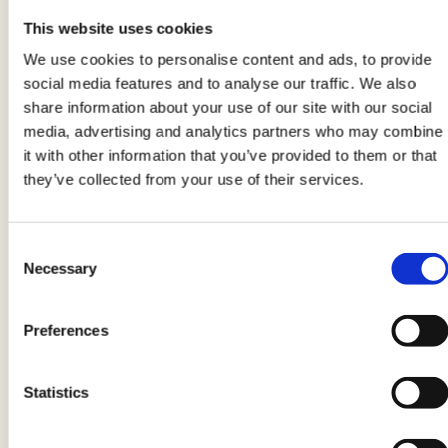
Tomatensauce zu. In einer Pfanne braten Sie die
This website uses cookies
geschälten und leicht mit einer Gabel
We use cookies to personalise content and ads, to provide
zerdrückten Knoblauchzehen in Öl an.
social media features and to analyse our traffic. We also
share information about your use of our site with our social
media, advertising and analytics partners who may combine
4
it with other information that you’ve provided to them or that
Nehmen Sie die Pfanne für einen Moment vom
they’ve collected from your use of their services.
Herd, um das Öl etwas abkühlen zu lassen.
Jetzt können Sie die passierten Tomaten, eine
Consent
Prise Salz, eine Handvoll Thymian und Oregano
Necessary
Selection
und die schwarze Olivenpaste hinzufügen. Um
den leicht säuerlichen Geschmack der Tomaten
Preferences
zu entfernen, können Sie (nach Belieben) eine
Prise Zucker hinzufügen.
Statistics
5