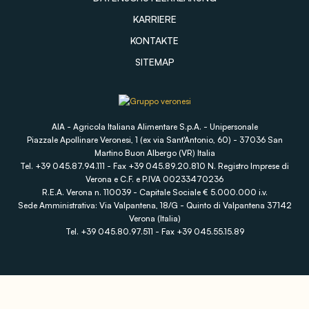
KARRIERE
KONTAKTE
SITEMAP
AIA - Agricola Italiana Alimentare S.p.A. - Unipersonale
Piazzale Apollinare Veronesi, 1 (ex via Sant'Antonio, 60) - 37036 San
Martino Buon Albergo (VR) Italia
Tel. +39 045.87.94.111 - Fax +39 045.89.20.810 N. Registro Imprese di
Verona e C.F. e P.IVA 00233470236
R.E.A. Verona n. 110039 - Capitale Sociale € 5.000.000 i.v.
Sede Amministrativa: Via Valpantena, 18/G - Quinto di Valpantena 37142
Verona (Italia)
Tel. +39 045.80.97.511 - Fax +39 045.55.15.89