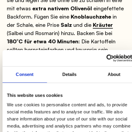
sie und legen Sie sie ohne sie zu schälen in eine
mit etwas
extra nativem Olivenöl
eingefettete
Backform. Fügen Sie eine
Knoblauchzehe
in
der Schale, eine Prise
Salz
und die
Kräuter
(Salbei und Rosmarin) hinzu. Backen Sie bei
180°C für etwa 40 Minuten
: Die Kartoffeln
sollten bernsteinfarben und knusprig sein.
2
Consent
Details
About
In der Zwischenzeit,
schneiden Sie die Zwiebel
,
die
Karotte
, die andere Knoblauchzehe und die
This website uses cookies
halbe Zwiebel
in Scheiben und braten Sie diese
We use cookies to personalise content and ads, to provide
Mischung in einer Pfanne mit der
Butter
an.
social media features and to analyse our traffic. We also
Wenn die Zwiebel durchsichtig ist, gießen Sie die
share information about your use of our site with our social
warme
Milch
und das gesiebte
Mehl
direkt in
media, advertising and analytics partners who may combine
die Pfanne und rühren Sie gut um, um Klumpen