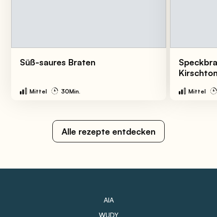
Süß-saures Braten
Speckbra
Kirschto
Mittel
30Min.
Mittel
Alle rezepte entdecken
AIA
WUDY