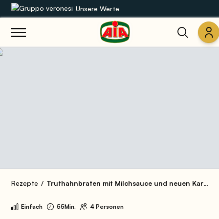
Unsere Werte
Unsere Sortimente
Rezepte
Produkte
Anleitungen
Die Welt von AIA
Rezepte
Truthahnbraten mit Milchsauce und neuen Kartoffeln
Einfach
55Min.
4 Personen