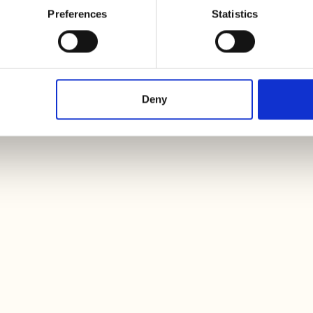
hend zu Abweichungen zwischen den Informationen auf dieser Seite und
Preferences
Statistics
immer die Informationen auf dem Produktetikett vor der Verwendung und d
Deny