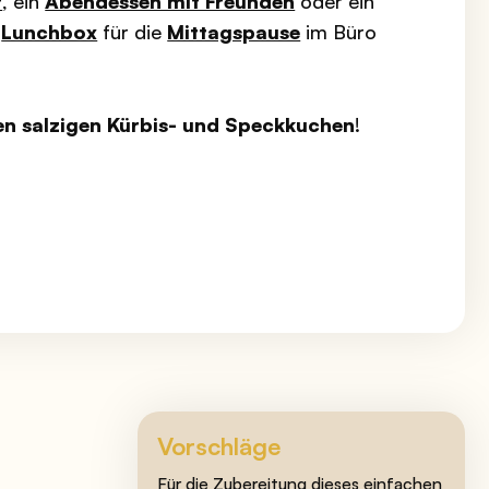
f
, ein
Abendessen mit Freunden
oder ein
e
Lunchbox
für die
Mittagspause
im Büro
en salzigen Kürbis- und Speckkuchen
!
Vorschläge
Für die Zubereitung dieses einfachen