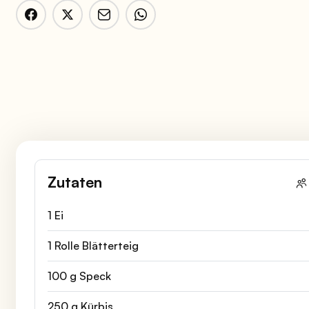
Zutaten
1 Ei
1 Rolle Blätterteig
100 g Speck
250 g Kürbis