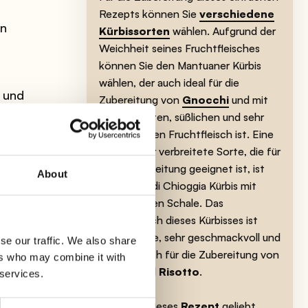
Rezepts können Sie
verschiedene
n
Kürbissorten
wählen. Aufgrund der
Weichheit seines Fruchtfleisches
können Sie den Mantuaner Kürbis
wählen, der auch ideal für die
und
Zubereitung von
Gnocchi
und mit
seinem festen, süßlichen und sehr
aromatischen Fruchtfleisch ist. Eine
andere sehr verbreitete Sorte, die für
der
diese Zubereitung geeignet ist, ist
About
der Marina di Chioggia Kürbis mit
seiner grünen Schale. Das
Fruchtfleisch dieses Kürbisses ist
es
gelb-orange, sehr geschmackvoll und
se our traffic. We also share
perfekt auch für die Zubereitung von
ers who may combine it with
Suppen und
Risotto
.
 services.
Wenn Sie dieses
Rezept
geliebt