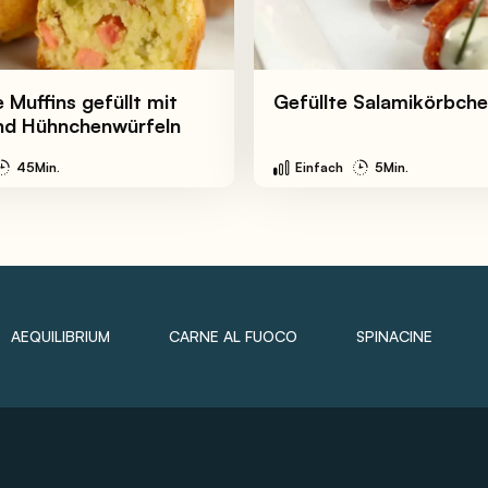
 Muffins gefüllt mit
Gefüllte Salamikörbch
nd Hühnchenwürfeln
45Min.
Einfach
5Min.
AEQUILIBRIUM
CARNE AL FUOCO
SPINACINE