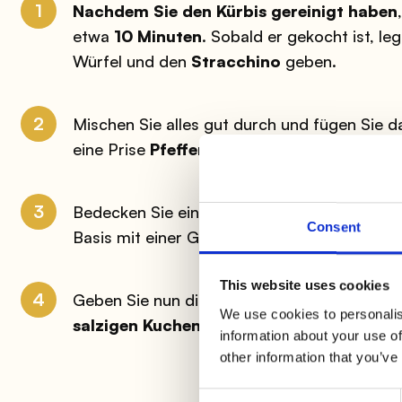
1
Nachdem Sie den Kürbis gereinigt haben
etwa
10 Minuten
. Sobald er gekocht ist, le
Würfel und den
Stracchino
geben.
2
Mischen Sie alles gut durch und fügen Sie 
eine Prise
Pfeffer
hinzu.
3
Bedecken Sie eine
Tortenform
mit Backpap
Consent
Basis mit einer Gabel einstechen.
This website uses cookies
4
Geben Sie nun die
Kürbis
- und
Speckmisc
We use cookies to personalis
salzigen Kuchens
. Backen Sie im vorgehei
information about your use of
other information that you’ve
Consent