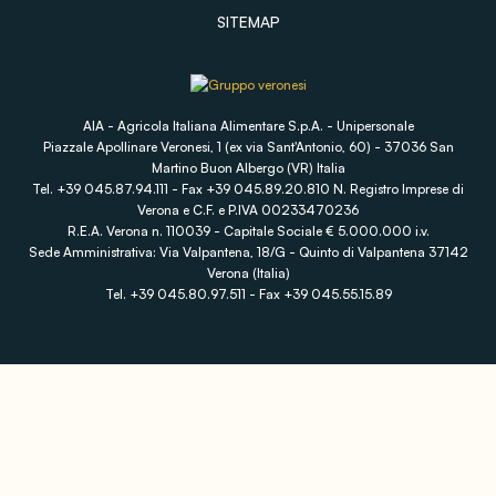
SITEMAP
AIA - Agricola Italiana Alimentare S.p.A. - Unipersonale
Piazzale Apollinare Veronesi, 1 (ex via Sant'Antonio, 60) - 37036 San
Martino Buon Albergo (VR) Italia
Tel. +39 045.87.94.111 - Fax +39 045.89.20.810 N. Registro Imprese di
Verona e C.F. e P.IVA 00233470236
R.E.A. Verona n. 110039 - Capitale Sociale € 5.000.000 i.v.
Sede Amministrativa: Via Valpantena, 18/G - Quinto di Valpantena 37142
Verona (Italia)
Tel. +39 045.80.97.511 - Fax +39 045.55.15.89