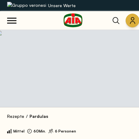
Unsere Werte
Unsere Sortimente
Rezepte
Produkte
Anleitungen
Die Welt von AIA
Rezepte
Pardulas
Mittel
60Min.
6 Personen