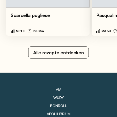
Scarcella pugliese
Pasquali
Mittel
120Min.
Mittel
Alle rezepte entdecken
AIA
WUDY
BONROLL
AEQUILIBRIUM