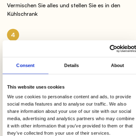
Vermischen Sie alles und stellen Sie es in den
Kühlschrank
4
Nehmen Sie den Teig wieder auf und rollen Sie
ihn mit einem Nudelholz aus, bis er eine Dicke
von 1 mm hat. Schneiden Sie mit einem
Consent
Details
About
Ausstecher Scheiben aus
This website uses cookies
5
We use cookies to personalise content and ads, to provide
social media features and to analyse our traffic. We also
Legen Sie in die Mitte jeder Scheibe einen
share information about your use of our site with our social
großzügigen Löffel der Füllung. Befeuchten Sie
media, advertising and analytics partners who may combine
die Teigränder mit Wasser und schließen Sie die
it with other information that you’ve provided to them or that
Süßigkeiten, indem Sie den Teig mit den Fingern
they’ve collected from your use of their services.