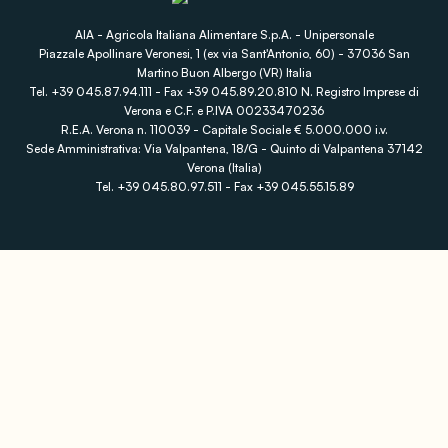
AIA - Agricola Italiana Alimentare S.p.A. - Unipersonale
Piazzale Apollinare Veronesi, 1 (ex via Sant'Antonio, 60) - 37036 San
Martino Buon Albergo (VR) Italia
Tel. +39 045.87.94.111 - Fax +39 045.89.20.810 N. Registro Imprese di
Verona e C.F. e P.IVA 00233470236
R.E.A. Verona n. 110039 - Capitale Sociale € 5.000.000 i.v.
Sede Amministrativa: Via Valpantena, 18/G - Quinto di Valpantena 37142
Verona (Italia)
Tel. +39 045.80.97.511 - Fax +39 045.55.15.89