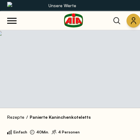
Unsere Werte
Unsere Sortimente
Rezepte
Produkte
Anleitungen
Die Welt von AIA
Rezepte
Panierte Kaninchenkoteletts
Einfach
40Min.
4 Personen