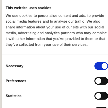
Panade während des Kochens nicht vom Fleisch
This website uses cookies
abfällt.
We use cookies to personalise content and ads, to provide
social media features and to analyse our traffic. We also
share information about your use of our site with our social
3
media, advertising and analytics partners who may combine
Legen Sie nun die Kaninchenkoteletts in die
it with other information that you’ve provided to them or that
they’ve collected from your use of their services.
Semmelbrösel und drücken Sie leicht mit den
Händen,
damit die Panade gut am Fleisch
haftet
. Erhitzen Sie das Öl in einer
Pfanne
und
Consent
wenn es gut heiß ist, braten Sie die panierten
Necessary
Selection
Kaninchenkoteletts von beiden Seiten, bis sie
knusprig und goldbraun sind.
Preferences
4
Statistics
Sie können die panierten Kaninchenkoteletts