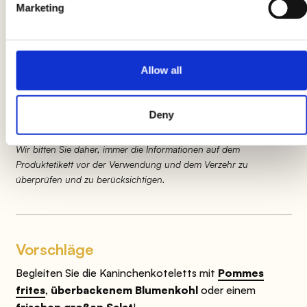
Marketing
auch im
Ofen
garen, legen Sie sie in eine
Auflaufform und backen Sie sie bei
180°C für
20/25 Minuten
.
Allow all
Produktinformationen können Änderungen unterliegen, die
Deny
vorübergehend zu Abweichungen zwischen den Informationen
auf dieser Seite und denen auf dem Produktetikett führen können.
Wir bitten Sie daher, immer die Informationen auf dem
Produktetikett vor der Verwendung und dem Verzehr zu
überprüfen und zu berücksichtigen.
Vorschläge
Begleiten Sie die Kaninchenkoteletts mit
Pommes
frites
,
überbackenem Blumenkohl
oder einem