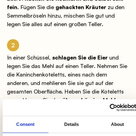
fein
. Fügen Sie die
gehackten Kräuter
zu den
Semmelbröseln hinzu, mischen Sie gut und
legen Sie alles auf einen großen Teller.
2
In einer Schüssel,
schlagen Sie die Eier
und
legen Sie das Mehl auf einen Teller. Nehmen Sie
die Kaninchenkoteletts, eines nach dem
anderen, und mehlieren Sie sie gut auf der
gesamten Oberfläche. Heben Sie die Koteletts
an und lassen Sie das
überschüssige Mehl
fallen, dann tauchen Sie sie in das geschlagene
Ei und lassen Sie das Ei, das nicht benötigt wird,
Consent
Details
About
am Rand der Schüssel abtropfen. Denken Sie
daran, das Ei
nicht zu salzen
, so dass die