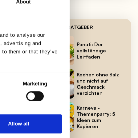
About
NEUESTE RATGEBER
 and to analyse our
a, advertising and
en
Panati: Der
vollständige
 to them or that they’ve
pfen
Leitfaden
Kochen ohne Salz
und nicht auf
ige
Marketing
Geschmack
ben,
verzichten
Karneval-
Themenparty: 5
Ideen zum
Allow all
Kopieren