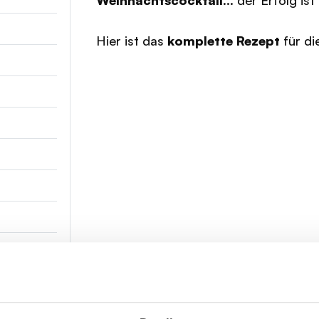
Weihnachtscocktail
... der Erfolg ist
Hier ist das
komplette Rezept
für d