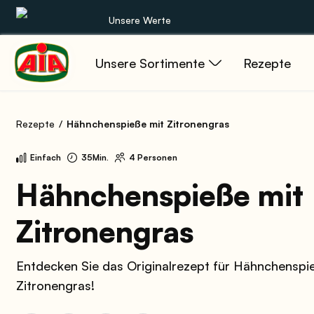
Unsere Werte
Unsere Sortimente
Rezepte
Unsere Sortimente
Rezepte
Rezepte
Hähnchenspieße mit Zitronengras
Produkte
Einfach
35Min.
4 Personen
Anleitungen
Hähnchenspieße mit
Zitronengras
Die Welt von AIA
Entdecken Sie das Originalrezept für Hähnchenspi
Zitronengras!