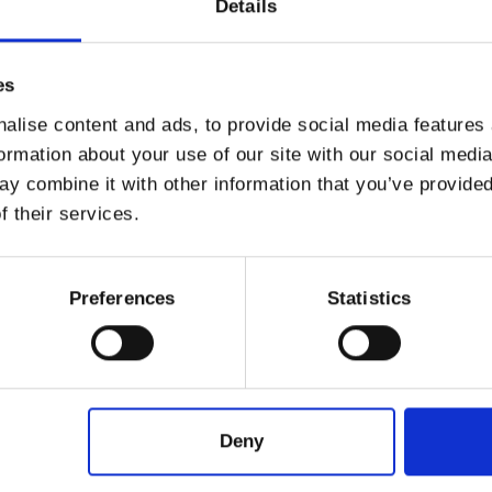
Details
es
alise content and ads, to provide social media features
formation about your use of our site with our social medi
rfel und marinieren Sie sie in einer Schüssel zusamm
y combine it with other information that you’ve provided
tra nativem Olivenöl
,
Salz
,
Pfeffer
und ein paar Tro
f their services.
en
marinieren.
stücke
auf viele
Zitronengrasstangen
. Rollen Sie ein
Preferences
Statistics
ung aus
Gewürzkräutern
, die Sie zuvor zubereitet ha
acken.
vieren Sie. Guten Appetit!
Deny