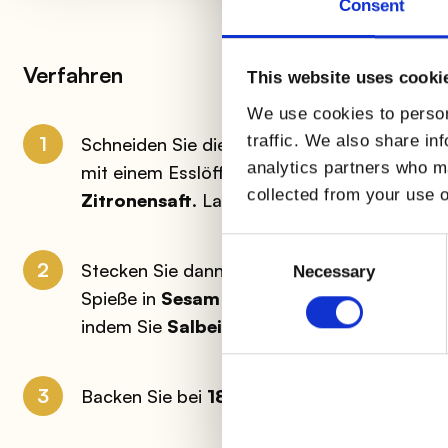
Consent
Verfahren
This website uses cooki
We use cookies to person
1
traffic. We also share in
Schneiden Sie die
AIA Hähnchenbrust
in Wü
analytics partners who ma
mit einem Esslöffel
Honig
, einem Schuss
ex
collected from your use o
Zitronensaft
. Lassen Sie es etwa
30 Minut
Consent
2
Stecken Sie dann die marinierten
Hähnchen
Selection
Necessary
Spieße in
Sesam
und andere in einer Misch
indem Sie
Salbei, Rosmarin
und
Thymian
h
3
Backen Sie bei
180°
für
20 Minuten
und ser