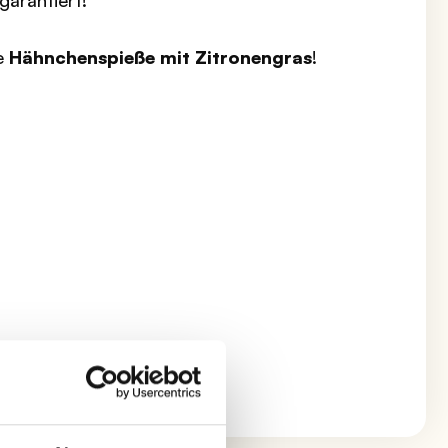
 garantiert!
ie
Hähnchenspieße mit Zitronengras
!