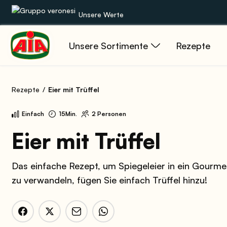
Unsere Werte
Unsere Sortimente
Rezepte
Unsere Sortimente
Rezepte
Rezepte
Eier mit Trüffel
Produkte
Einfach
15Min.
2 Personen
Anleitungen
Eier mit Trüffel
Die Welt von AIA
Das einfache Rezept, um Spiegeleier in ein Gourme
zu verwandeln, fügen Sie einfach Trüffel hinzu!