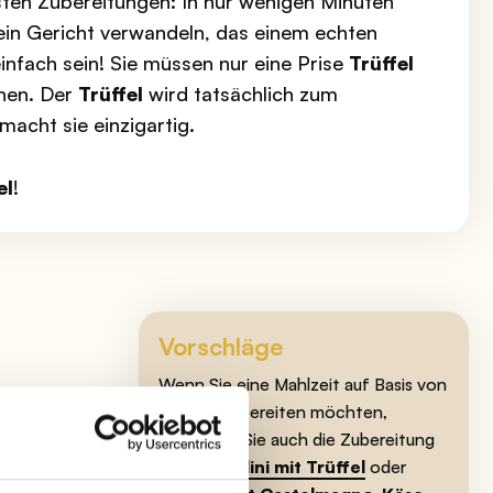
sten Zubereitungen: In nur wenigen Minuten
 ein Gericht verwandeln, das einem echten
einfach sein! Sie müssen nur eine Prise
Trüffel
hen. Der
Trüffel
wird tatsächlich zum
macht sie einzigartig.
el
!
Vorschläge
Wenn Sie eine Mahlzeit auf Basis von
legen
Trüffel
zubereiten möchten,
en
versuchen Sie auch die Zubereitung
gelb
von
Tagliolini mit Trüffel
oder