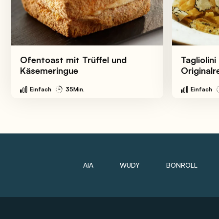
Ofentoast mit Trüffel und
Tagliolini
Käsemeringue
Originalr
Einfach
35Min.
Einfach
AIA
WUDY
BONROLL