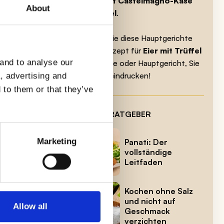
Risotto mit Castelmagno-Käse
About
und Trüffel
.
hten
Begleiten Sie diese Hauptgerichte
h
mit dem Rezept für
Eier mit Trüffel
 and to analyse our
als Vorspeise oder Hauptgericht, Sie
werden beeindrucken!
a, advertising and
 to them or that they’ve
NEUESTE RATGEBER
em
Marketing
Panati: Der
vollständige
Leitfaden
Kochen ohne Salz
und nicht auf
Allow all
Geschmack
verzichten