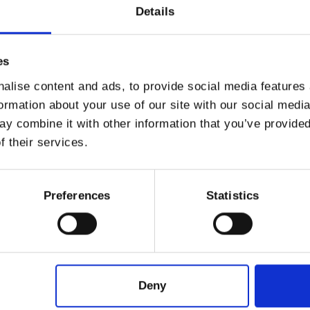
Details
 einen Teller und würzen Sie es mit einer
Prise Salz
, ac
es
rise Pfeffer
. Reiben Sie den Trüffel direkt auf das
noc
alise content and ads, to provide social media features
formation about your use of our site with our social medi
y combine it with other information that you’ve provided
f their services.
hend zu Abweichungen zwischen den Informationen auf dieser Seite und
immer die Informationen auf dem Produktetikett vor der Verwendung und d
Preferences
Statistics
Deny