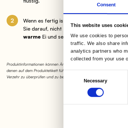
flüssig.
Consent
2
Wenn es fertig ist, übertragen Sie Ihr Ei auf
This website uses cooki
Sie darauf, nicht zu übertreiben, und einer
P
We use cookies to person
warme
Ei und servieren Sie es.
traffic. We also share in
analytics partners who ma
collected from your use o
Produktinformationen können Änderungen unterliegen, die vorüberge
denen auf dem Produktetikett führen können. Wir bitten Sie daher, 
Consent
Verzehr zu überprüfen und zu berücksichtigen.
Selection
Necessary