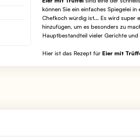
Eier mit Trüffel
sind eine der schnell
können Sie ein einfaches Spiegelei in
Chefkoch würdig ist... Es wird super 
hinzufügen, um es besonders zu mac
Hauptbestandteil vieler Gerichte und 
Hier ist das Rezept für
Eier mit Trüff
ne
auf niedrige Hitze, lassen Sie sie leicht erwärmen, 
hmelzen
, ohne sie zu bräunen oder zu verbrennen. Füg
m Garen, lassen Sie das Eiweiß
fest werden
und das Ei