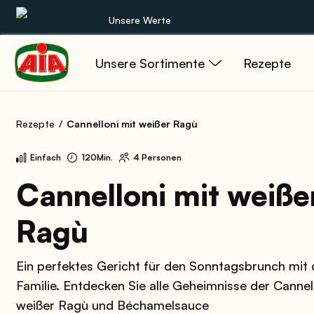
Unsere Werte
Unsere Sortimente
Rezepte
Unsere Sortimente
Rezepte
Rezepte
Cannelloni mit weißer Ragù
Produkte
Einfach
120Min.
4 Personen
Anleitungen
Cannelloni mit weiße
Ragù
Die Welt von AIA
Ein perfektes Gericht für den Sonntagsbrunch mit 
Familie. Entdecken Sie alle Geheimnisse der Cannel
weißer Ragù und Béchamelsauce