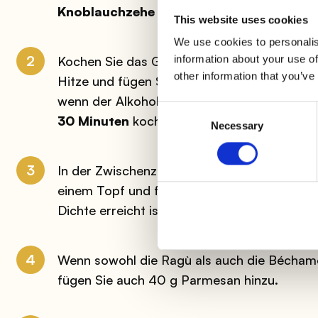
Knoblauchzehe
und etwas Öl an.
This website uses cookies
We use cookies to personalis
2
information about your use of
Kochen Sie das Gemüse für
einige Minute
other information that you’ve
Hitze und fügen Sie das Fleisch hinzu. Brat
wenn der Alkohol verdampft ist, decken Sie e
Consent
30 Minuten
kochen und würzen Sie sie am E
Necessary
Selection
3
In der Zwischenzeit
bereiten Sie die Béch
einem Topf und fügen Sie unter ständigem R
Dichte erreicht ist.
Würzen Sie mit Salz, P
4
Wenn sowohl die Ragù als auch die Bécham
fügen Sie auch 40 g Parmesan hinzu.