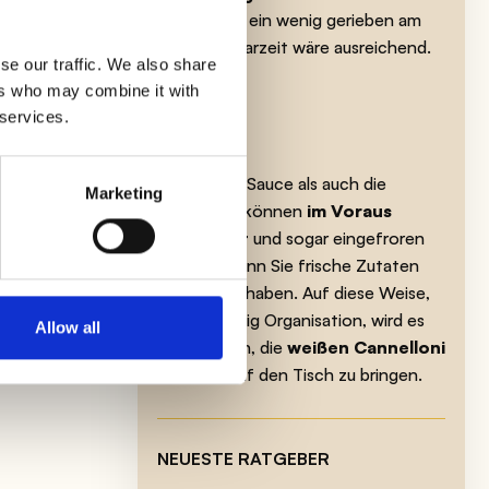
zubereiten, ein wenig gerieben am
Ende der Garzeit wäre ausreichend.
se our traffic. We also share
ers who may combine it with
e
 services.
wa
Sowohl die Sauce als auch die
Marketing
Cannelloni können
im Voraus
zubereitet
und sogar eingefroren
werden, wenn Sie frische Zutaten
hte
verwendet haben. Auf diese Weise,
mit ein wenig Organisation, wird es
Allow all
einfach sein, die
weißen Cannelloni
jederzeit auf den Tisch zu bringen.
NEUESTE RATGEBER