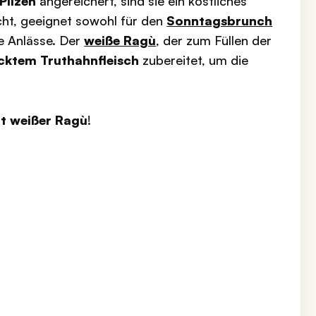
Pilzen
angereichert, sind sie ein köstliches
cht, geeignet sowohl für den
Sonntagsbrunch
re Anlässe. Der
weiße Ragù
, der zum Füllen der
cktem Truthahnfleisch
zubereitet, um die
it weißer Ragù
!