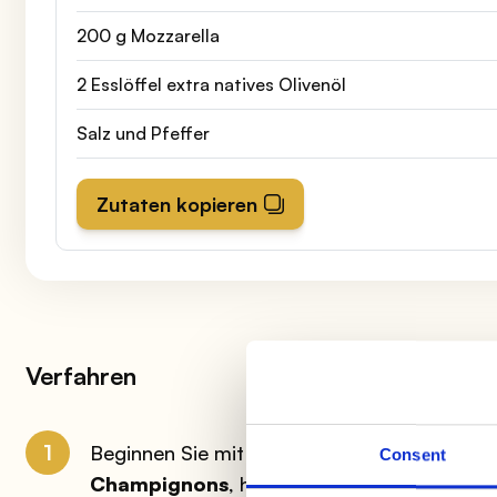
200 g Mozzarella
2 Esslöffel extra natives Olivenöl
Salz und Pfeffer
Zutaten kopieren
Verfahren
1
Beginnen Sie mit der Zubereitung der
weiße
Consent
Champignons
, hacken Sie alles und braten