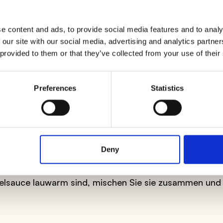
e content and ads, to provide social media features and to analy
 our site with our social media, advertising and analytics partn
n
bei niedriger Hitze. Wenn es weich ist, erhöhen Sie di
 provided to them or that they’ve collected from your use of their
en Sie es an, löschen Sie es mit dem
Weißwein
ab und,
s ab. Lassen Sie die Sauce bei niedriger Hitze für et
nde mit Salz und Pfeffer.
Preferences
Statistics
amelsauce
vor. Rösten Sie das Mehl mit der Butter in
ühren die Milch hinzu, kochen Sie es, bis die gewünsc
feffer und Muskatnuss
und lassen Sie es abkühlen.
Deny
elsauce lauwarm sind, mischen Sie sie zusammen und