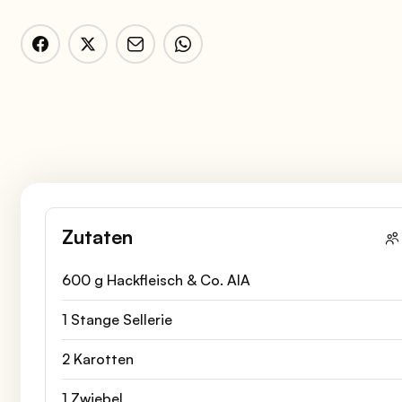
Zutaten
600 g Hackfleisch & Co. AIA
1 Stange Sellerie
2 Karotten
1 Zwiebel