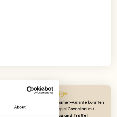
Vorschläge
Für eine Gourmet-Variante könnten
About
Sie zum Beispiel Cannelloni mit
weißer Ragù und Trüffel