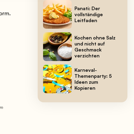
Panati: Der
form.
vollständige
Leitfaden
Kochen ohne Salz
und nicht auf
Geschmack
verzichten
Karneval-
Themenparty: 5
Ideen zum
Kopieren
em