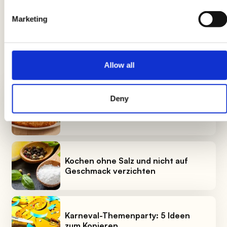
Wir bitten Sie daher, immer die Informationen auf dem
Produktetikett vor der Verwendung und dem Verzehr zu
Marketing
überprüfen und zu berücksichtigen.
Allow all
NEUESTE RATGEBER
Deny
Panati: Der vollständige Leitfaden
Kochen ohne Salz und nicht auf
Geschmack verzichten
Karneval-Themenparty: 5 Ideen
zum Kopieren