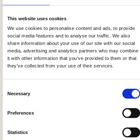
schneiden Sie sie in Würfel, dann würzen Sie sie
mit sehr wenig Öl und einer Prise Salz.
This website uses cookies
We use cookies to personalise content and ads, to provide
social media features and to analyse our traffic. We also
2
share information about your use of our site with our social
media, advertising and analytics partners who may combine
Erhitzen Sie die Grillplatte und kochen Sie die
it with other information that you’ve provided to them or that
AIA reine Schweineburger
von beiden Seiten.
they’ve collected from your use of their services.
Legen Sie den Schweineburger auf den Teller
und fügen Sie mit Hilfe des Ausstechrings die
Schicht Auberginen mit Minze, den gewürzten
Consent
Necessary
Mozzarella und die Kirschtomaten hinzu.
Selection
Preferences
Produktinformationen können Änderungen unterliegen, die
vorübergehend zu Abweichungen zwischen den Informationen
Statistics
auf dieser Seite und denen auf dem Produktetikett führen können.