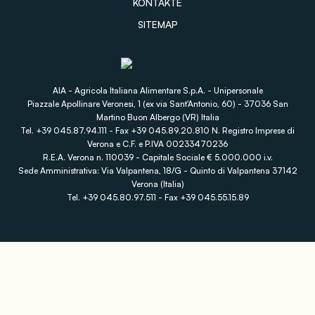
KONTAKTE
SITEMAP
AIA - Agricola Italiana Alimentare S.p.A. - Unipersonale
Piazzale Apollinare Veronesi, 1 (ex via Sant'Antonio, 60) - 37036 San
Martino Buon Albergo (VR) Italia
Tel. +39 045.87.94.111 - Fax +39 045.89.20.810 N. Registro Imprese di
Verona e C.F. e P.IVA 00233470236
R.E.A. Verona n. 110039 - Capitale Sociale € 5.000.000 i.v.
Sede Amministrativa: Via Valpantena, 18/G - Quinto di Valpantena 37142
Verona (Italia)
Tel. +39 045.80.97.511 - Fax +39 045.55.15.89