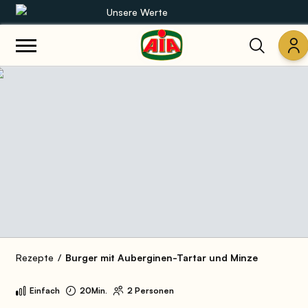
Unsere Werte
Unsere Sortimente
Rezepte
Produkte
Anleitungen
Die Welt von AIA
Rezepte
Burger mit Auberginen-Tartar und Minze
Einfach
20Min.
2 Personen