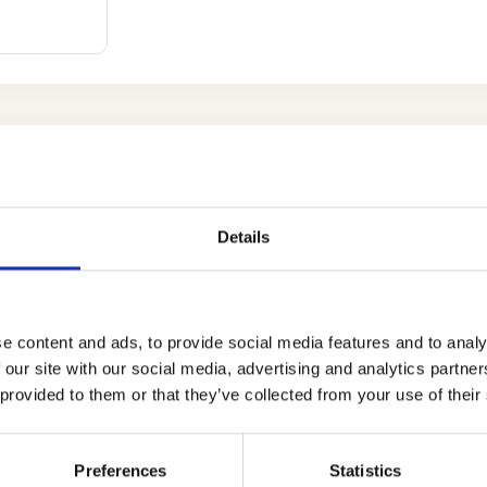
Details
it etwas Olivenöl an.
e content and ads, to provide social media features and to analy
 our site with our social media, advertising and analytics partn
 provided to them or that they’ve collected from your use of their
ie in Würfel, dann beträufeln Sie sie mit etwas
hneiden Sie sie in kleine Würfel, braten Sie sie in einer
Preferences
Statistics