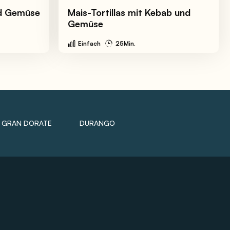
nd Gemüse
Mais-Tortillas mit Kebab und
Gemüse
Einfach
25Min.
GRAN DORATE
DURANGO