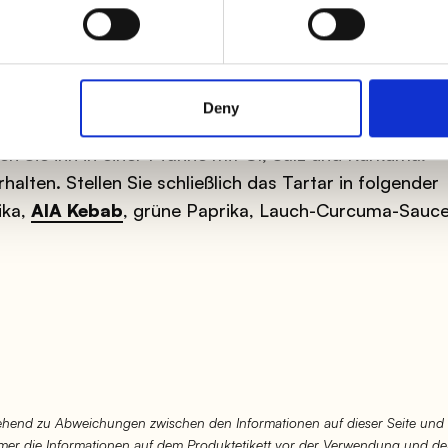
Deny
n Sie ihn in einer Pfanne mit Öl, Salz und Kurkuma.
halten. Stellen Sie schließlich das Tartar in folgender
ika,
AIA Kebab
, grüne Paprika, Lauch-Curcuma-Sauce
hend zu Abweichungen zwischen den Informationen auf dieser Seite und
immer die Informationen auf dem Produktetikett vor der Verwendung und d