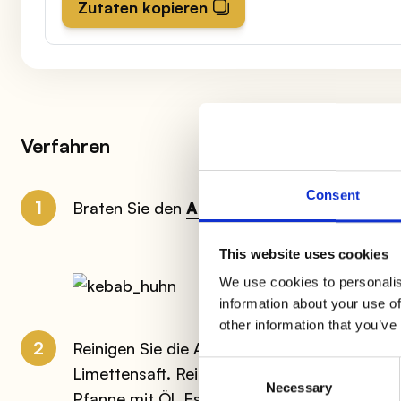
Zutaten kopieren
Verfahren
Consent
1
Braten Sie den
AIA Kebab
in einer Pfanne m
This website uses cookies
We use cookies to personalis
information about your use of
other information that you’ve
2
Reinigen Sie die Avocado und schneiden Sie s
Consent
Limettensaft. Reinigen Sie die Paprika und sc
Necessary
Selection
Pfanne mit Öl, Essig, Salz und Pfeffer an.