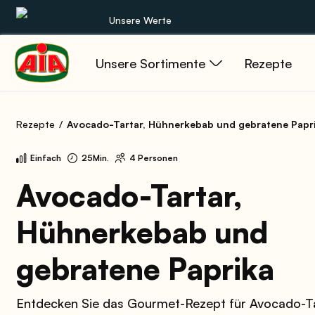
Unsere Werte
Unsere Sortimente
Rezepte
Unsere Sortimente
Rezepte
Rezepte
Avocado-Tartar, Hühnerkebab und gebratene Papr
Produkte
Einfach
25Min.
4 Personen
Anleitungen
Avocado-Tartar,
Hühnerkebab und
Die Welt von AIA
gebratene Paprika
Entdecken Sie das Gourmet-Rezept für Avocado-Ta