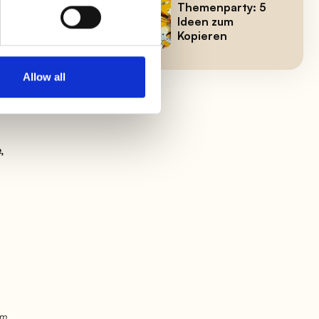
Themenparty: 5
Ideen zum
Kopieren
Allow all
,
em