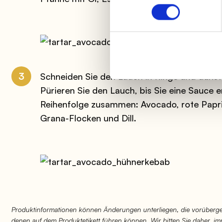
3
Schneiden Sie den Lauch in Ringe und dünste
Pürieren Sie den Lauch, bis Sie eine Sauce er
Reihenfolge zusammen: Avocado, rote Papr
Grana-Flocken und Dill.
Produktinformationen können Änderungen unterliegen, die vorüberge
denen auf dem Produktetikett führen können. Wir bitten Sie daher, 