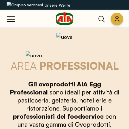
Unsere Werte
Unsere Sortimente
Rezepte
Produkte
AREA
PROFESSIONAL
Anleitungen
Gli ovoprodotti AIA Egg
Professional
sono ideali per attività di
Die Welt von AIA
pasticceria, gelateria, hotellerie e
ristorazione. Supportiamo
i
professionisti del foodservice
con
una vasta gamma di Ovoprodotti,