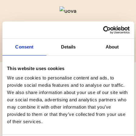
Facili e veloci da utilizzare
Pronte all'uso, per semplificare la
preparazione delle ricette
Consent
Details
About
This website uses cookies
UOVA SGUSCIATE
We use cookies to personalise content and ads, to
provide social media features and to analyse our traffic.
DI CATEGORIA A
We also share information about your use of our site with
our social media, advertising and analytics partners who
may combine it with other information that you’ve
provided to them or that they’ve collected from your use
Grazie alle loro caratteristiche, sono
of their services.
ideali per ogni tipologia di