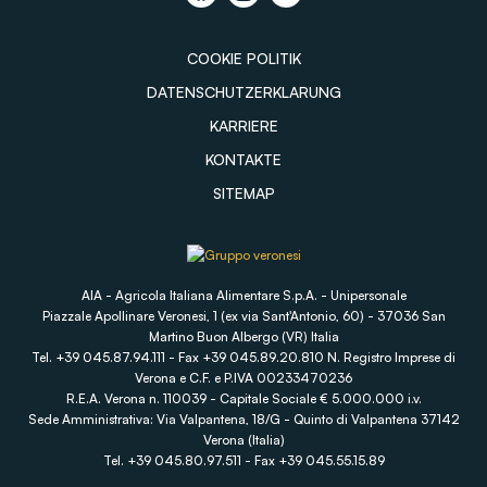
COOKIE POLITIK
DATENSCHUTZERKLARUNG
KARRIERE
KONTAKTE
SITEMAP
AIA - Agricola Italiana Alimentare S.p.A. - Unipersonale
Piazzale Apollinare Veronesi, 1 (ex via Sant'Antonio, 60) - 37036 San
Martino Buon Albergo (VR) Italia
Tel. +39 045.87.94.111 - Fax +39 045.89.20.810 N. Registro Imprese di
Verona e C.F. e P.IVA 00233470236
R.E.A. Verona n. 110039 - Capitale Sociale € 5.000.000 i.v.
Sede Amministrativa: Via Valpantena, 18/G - Quinto di Valpantena 37142
Verona (Italia)
Tel. +39 045.80.97.511 - Fax +39 045.55.15.89