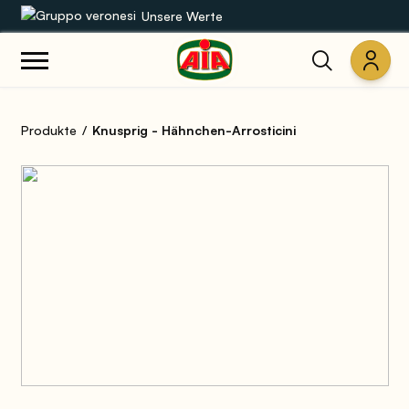
Unsere Werte
Unsere Sortimente
Produkte
Knusprig - Hähnchen-Arrosticini
Rezepte
Produkte
Anleitungen
Die Welt von AIA