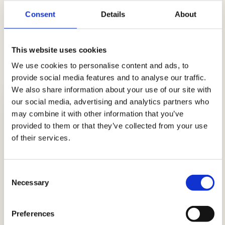
Consent
Details
About
Ideen mit Spieße
Viel Hunger und wenig Zeit? Hier ist eine
This website uses cookies
Auswahl an Rezepten, um dir das Leben in der
We use cookies to personalise content and ads, to
Küche zu erleichtern!
provide social media features and to analyse our traffic.
We also share information about your use of our site with
our social media, advertising and analytics partners who
may combine it with other information that you’ve
provided to them or that they’ve collected from your use
of their services.
Consent
Necessary
Selection
Preferences