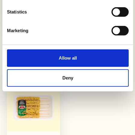
Valdostana mit Basmatireis und
Gemüsewürfeln
Statistics
Einfach
25Min.
Marketing
Aus derselben Serie
Allow all
Entdecke alle anderen Produkte in der Spieße
Serie
Deny