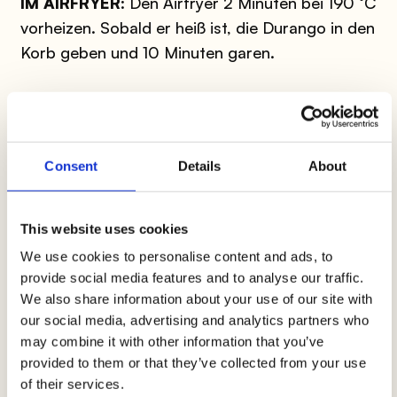
IM AIRFRYER
:
Den Airfryer 2 Minuten bei 190 °C
vorheizen. Sobald er heiß ist, die Durango in den
Korb geben und 10 Minuten garen.
Die Produktinformationen können Änderungen unterliegen, die
vorübergehend zu Abweichungen zwischen den Informationen
auf dieser Seite und denen auf dem Produktetikett führen können.
Wir bitten Sie daher, immer die Informationen auf dem
Consent
Details
About
Produktetikett vor der Verwendung und dem Verzehr zu
überprüfen und zu berücksichtigen.
This website uses cookies
We use cookies to personalise content and ads, to
provide social media features and to analyse our traffic.
We also share information about your use of our site with
Ideen mit Spezialitäten
our social media, advertising and analytics partners who
may combine it with other information that you’ve
Viel Hunger und wenig Zeit? Hier ist eine
provided to them or that they’ve collected from your use
Auswahl an Rezepten, um dir das Leben in der
of their services.