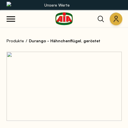
Unsere Werte
Unsere Sortimente
Produkte
Durango - Hähnchenflügel, geröstet
Rezepte
Produkte
Anleitungen
Die Welt von AIA