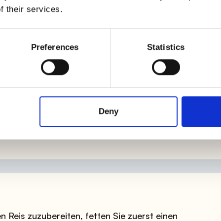
en, sprechen wir von dem, was in der Küche
f their services.
hnet wird.
mbardische
Zubereitung; es wird als ein
Preferences
Statistics
 es mit dem übrig gebliebenen gelben Risotto
jedoch auch andere Arten von Risotto auf diese
piel das
Kürbis- und Dakota-Risotto
!
n Scheibe gepresst, die dann in geklärter Butter
Deny
g ist: ein wahrer Genuss!
Reis zuzubereiten, fetten Sie zuerst einen