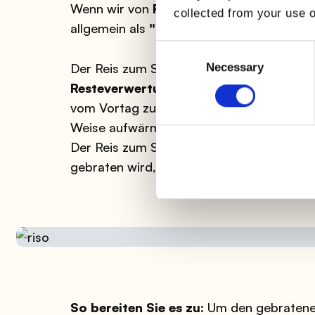
Wenn wir von
Risotto aufwärmen
sprech
collected from your use o
allgemein als
"Reis zum Springen"
bezeic
Consent
Selection
Der Reis zum Springen ist eine typisch
lo
Necessary
Resteverwertungsgericht
angesehen, da
vom Vortag zubereitet wurde. Sie können 
Weise aufwärmen; probieren Sie zum Beis
Der Reis zum Springen wird zu einer dünne
gebraten wird, bis sie rötlich und knuspri
So bereiten Sie es zu:
Um den gebratenen 