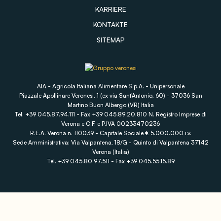
KARRIERE
KONTAKTE
SITEMAP
AIA - Agricola Italiana Alimentare S.p.A. - Unipersonale
Piazzale Apollinare Veronesi, 1 (ex via Sant'Antonio, 60) - 37036 San
Martino Buon Albergo (VR) Italia
Tel. +39 045.87.94.111 - Fax +39 045.89.20.810 N. Registro Imprese di
Verona e C.F. e P.IVA 00233470236
R.E.A. Verona n. 110039 - Capitale Sociale € 5.000.000 i.v.
Sede Amministrativa: Via Valpantena, 18/G - Quinto di Valpantena 37142
Verona (Italia)
Tel. +39 045.80.97.511 - Fax +39 045.55.15.89