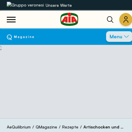
Unsere Werte
Unsere Sortimente
Menu
Rezepte
Produkte
Anleitungen
Die Welt von AIA
AeQuilibrium
QMagazine
Rezepte
Artischocken und Parmesansauce auf einem Bett von aeQuilibrium