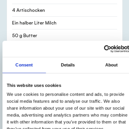
4 Artischocken
Ein halber Liter Milch
50 g Butter
50 g Mehl
150 g geriebener Parmesan
Consent
Details
About
Eine halbe Zitrone
This website uses cookies
Zutaten kopieren
We use cookies to personalise content and ads, to provide
social media features and to analyse our traffic. We also
share information about your use of our site with our social
media, advertising and analytics partners who may combine
it with other information that you’ve provided to them or that
Verfahren
they’ve collected from your use of their services.